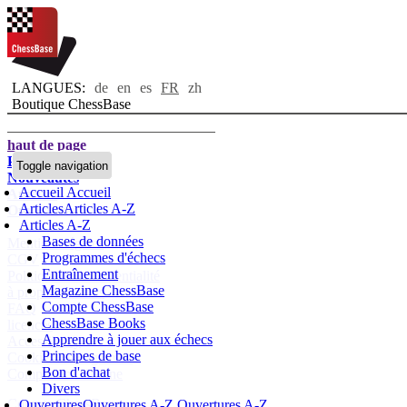
LANGUES:
de
en
es
FR
zh
Boutique ChessBase
haut de page
Page d'accueil
Toggle navigation
Nouveautés
Accueil
Accueil
Auteurs
Articles
Articles A-Z
Ouvertures
Articles A-Z
Bases de données
Mentions légales
Programmes d'échecs
CGV
Entraînement
Politique de confidentialité
Magazine ChessBase
à propos de nous
Compte ChessBase
FAQ
ChessBase Books
licences
Apprendre à jouer aux échecs
Accessibility
Principes de base
Cookies Management
Bon d'achat
Compliance Hotline
Divers
Compte ChessBase
Ouvertures
Ouvertures A-Z
Ouvertures A-Z