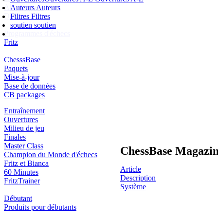
Abonnement
Auteurs
Auteurs
Ducats
Filtres
Filtres
soutien
soutien
Programmes d'échecs
Fritz
ChesssBase
Paquets
Mise-à-jour
Base de données
CB packages
Entraînement
Ouvertures
Milieu de jeu
Finales
Master Class
ChessBase Magazin
Champion du Monde d'échecs
Fritz et Bianca
Article
60 Minutes
Description
FritzTrainer
Système
Débutant
Produits pour débutants