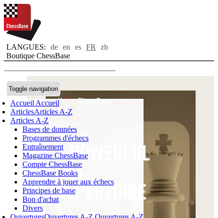
LANGUES:
de
en
es
FR
zh
Boutique ChessBase
Toggle navigation
Accueil
Accueil
Articles
Articles A-Z
Articles A-Z
Bases de données
Programmes d'échecs
Entraînement
Magazine ChessBase
Compte ChessBase
ChessBase Books
Apprendre à jouer aux échecs
Principes de base
Bon d'achat
Divers
Ouvertures
Ouvertures A-Z
Ouvertures A-Z