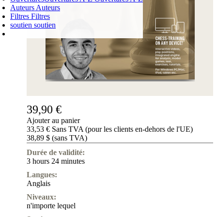
Auteurs
Auteurs
Filtres
Filtres
soutien
soutien
PANIER D'ACHATS
Login
0
ARTICLE
0,00 €
✔
39,90 €
Ajouter au panier
33,53 € Sans TVA (pour les clients en-dehors de l'UE)
38,89 $ (sans TVA)
Durée de validité:
3 hours 24 minutes
Langues:
Anglais
Niveaux:
n'importe lequel