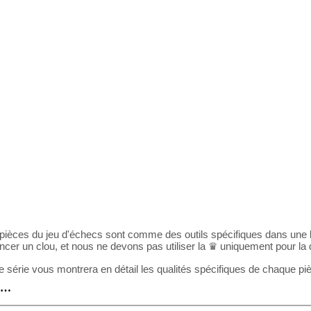
pièces du jeu d'échecs sont comme des outils spécifiques dans une b
ncer un clou, et nous ne devons pas utiliser la ♛ uniquement pour la
e série vous montrera en détail les qualités spécifiques de chaque piè
s…
dlegame Secrets Vol.1 - The Power of the
♕♛