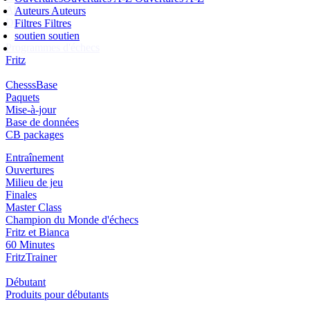
Abonnement
Auteurs
Auteurs
Ducats
Filtres
Filtres
soutien
soutien
Programmes d'échecs
Fritz
ChesssBase
Paquets
Mise-à-jour
Base de données
CB packages
Entraînement
Ouvertures
Milieu de jeu
Finales
Master Class
Champion du Monde d'échecs
Fritz et Bianca
60 Minutes
FritzTrainer
Débutant
Produits pour débutants