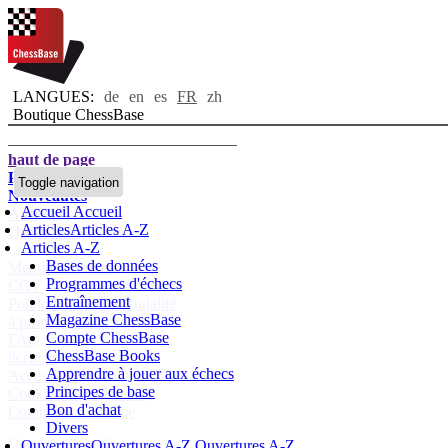
LANGUES:
de
en
es
FR
zh
Boutique ChessBase
haut de page
Page d'accueil
Toggle navigation
Nouveautés
Accueil
Accueil
Auteurs
Articles
Articles A-Z
Ouvertures
Articles A-Z
Bases de données
Mentions légales
Programmes d'échecs
CGV
Entraînement
Politique de confidentialité
Magazine ChessBase
à propos de nous
Compte ChessBase
FAQ
ChessBase Books
licences
Apprendre à jouer aux échecs
Accessibility
Principes de base
Cookies Management
Bon d'achat
Compliance Hotline
Divers
Compte ChessBase
Ouvertures
Ouvertures A-Z
Ouvertures A-Z