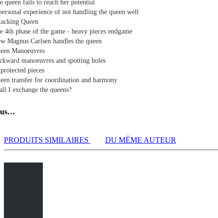
e queen fails to reach her potential
personal experience of not handling the queen well
tacking Queen
e 4th phase of the game - heavy pieces endgame
w Magnus Carlsen handles the queen
een Manoeuvres
ckward manoeuvres and spotting holes
protected pieces
een transfer for coordination and harmony
all I exchange the queens?
rst set of examples
cond set of examples
lus…
operation
een + Knight = Soulmates
een + Knight = Soulmates II
PRODUITS SIMILAIRES
DU MÊME AUTEUR
een + Bishop battery
een + Rook(s) battery
mmon Mistakes
d blocker and premature activity
mited access to other parts of the board
een Masterpieces
kamura vs Navara
pomniachtchi vs Yu Yangyi