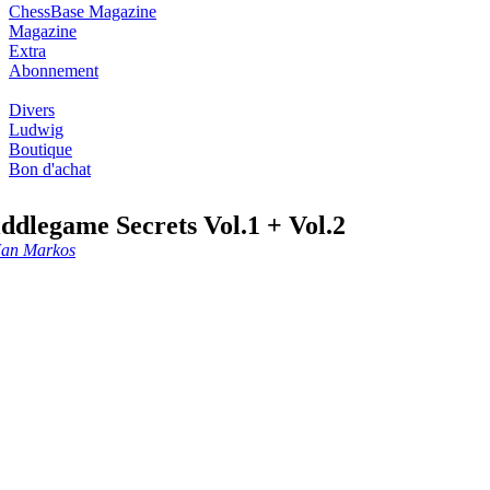
ChessBase Magazine
Magazine
Extra
Abonnement
Divers
Ludwig
Boutique
Bon d'achat
ddlegame Secrets Vol.1 + Vol.2
Jan Markos