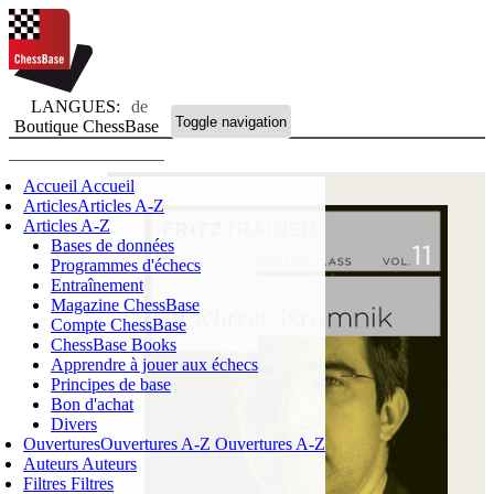
LANGUES:
de
Toggle navigation
Boutique ChessBase
Accueil
Accueil
Articles
Articles A-Z
Articles A-Z
Bases de données
Programmes d'échecs
Entraînement
Magazine ChessBase
Compte ChessBase
ChessBase Books
Apprendre à jouer aux échecs
Principes de base
Bon d'achat
Divers
Ouvertures
Ouvertures A-Z
Ouvertures A-Z
Auteurs
Auteurs
Filtres
Filtres