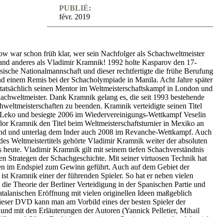
PUBLIÉ:
févr. 2019
w war schon früh klar, wer sein Nachfolger als Schachweltmeister
and anderes als Vladimir Kramnik! 1992 holte Kasparov den 17-
ssische Nationalmannschaft und dieser rechtfertigte die frühe Berufung
nd einem Remis bei der Schacholympiade in Manila. Acht Jahre später
tatsächlich seinen Mentor im Weltmeisterschaftskampf in London und
achweltmeister. Dank Kramnik gelang es, die seit 1993 bestehende
hweltmeisterschaften zu beenden. Kramnik verteidigte seinen Titel
 Leko und besiegte 2006 im Wiedervereinigungs-Wettkampf Veselin
lor Kramnik den Titel beim Weltmeisterschaftsturnier in Mexiko an
d und unterlag dem Inder auch 2008 im Revanche-Wettkampf. Auch
des Weltmeistertitels gehörte Vladimir Kramnik weiter der absoluten
s heute. Vladimir Kramnik gilt mit seinem tiefen Schachverständnis
ten Strategen der Schachgeschichte. Mit seiner virtuosen Technik hat
ien im Endspiel zum Gewinn geführt. Auch auf dem Gebiet der
ist Kramnik einer der führenden Spieler. So hat er neben vielen
 die Theorie der Berliner Verteidigung in der Spanischen Partie und
atalanischen Eröffnung mit vielen originellen Ideen maßgeblich
 dieser DVD kann man am Vorbild eines der besten Spieler der
und mit den Erläuterungen der Autoren (Yannick Pelletier, Mihail