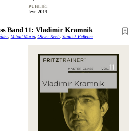
PUBLIÉ:
févr. 2019
ss Band 11: Vladimir Kramnik
üller
,
Mihail Marin
,
Oliver Reeh
,
Yannick Pelletier