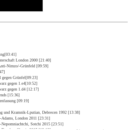
ung[03:41]
sterschaft London 2000 [21:40]
Anti-Nimzo/-Grünfeld [09:59]
47]
ß gegen Grünfel[09:23]
warz gegen 1.e4[10:52]
warz gegen 1.d4 [12:17]
ends [15:36]
nfassung [09:19]
ung und Kramnik-Lputian, Debrecen 1992 [13:38]
k-Adams, London 2011 [23:31]
-Nepomniachtchi, Sotchi 2015 [23:51]
-Topalov, Skopje 2015 [19:13]