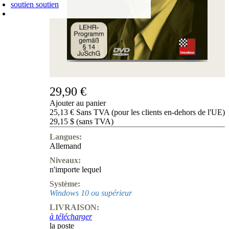
soutien
soutien
PANIER D'ACHATS
Login
0
ARTICLE
0,00 €
✔
29,90 €
Ajouter au panier
25,13 € Sans TVA (pour les clients en-dehors de l'UE)
29,15 $ (sans TVA)
Langues:
Allemand
Niveaux:
n'importe lequel
Système:
Windows 10 ou supérieur
LIVRAISON:
à télécharger
la poste