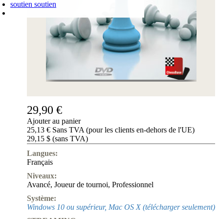
soutien
soutien
PANIER D'ACHATS
Login
0
ARTICLE
0,00 €
✔
29,90 €
Ajouter au panier
25,13 € Sans TVA (pour les clients en-dehors de l'UE)
29,15 $ (sans TVA)
Langues:
Français
Niveaux:
Avancé
,
Joueur de tournoi
,
Professionnel
Système:
Windows 10 ou supérieur, Mac OS X (télécharger seulement)