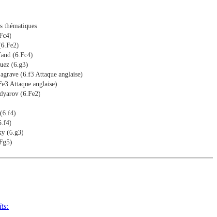
es thématiques
Fc4)
(6.Fe2)
and (6.Fc4)
uez (6.g3)
agrave (6.f3 Attaque anglaise)
e3 Attaque anglaise)
dyarov (6.Fe2)
(6.f4)
.f4)
y (6.g3)
Fg5)
laise
ts: