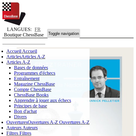
LANGUES:
FR
Toggle navigation
Boutique ChessBase
Accueil
Accueil
Articles
Articles A-Z
Articles A-Z
Bases de données
Programmes d'échecs
Entraînement
Magazine ChessBase
Compte ChessBase
ChessBase Books
Apprendre à jouer aux échecs
Principes de base
Bon d'achat
Divers
Ouvertures
Ouvertures A-Z
Ouvertures A-Z
Auteurs
Auteurs
Filtres
Filtres