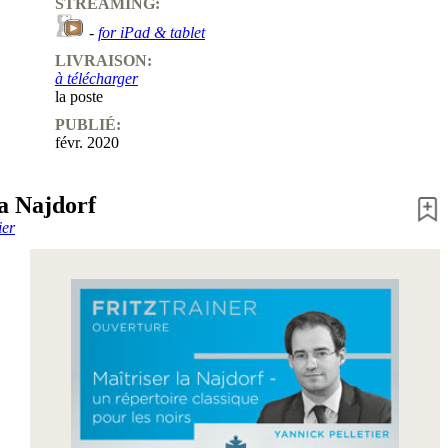
STREAMING:
-
for iPad & tablet
LIVRAISON:
à télécharger
la poste
PUBLIÉ:
févr. 2020
la Najdorf
ier