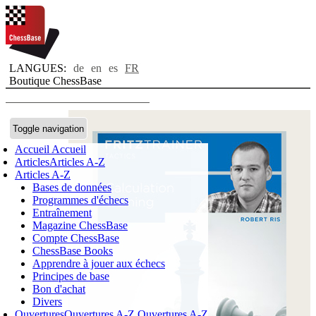
LANGUES:
de
en
es
FR
Boutique ChessBase
Toggle navigation
Accueil
Accueil
Articles
Articles A-Z
Articles A-Z
Bases de données
Programmes d'échecs
Entraînement
Magazine ChessBase
Compte ChessBase
ChessBase Books
Apprendre à jouer aux échecs
Principes de base
Bon d'achat
Divers
Ouvertures
Ouvertures A-Z
Ouvertures A-Z