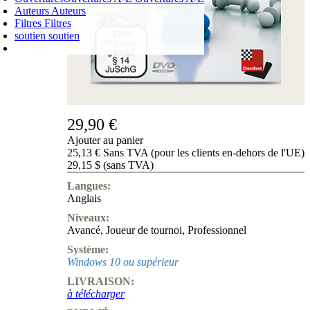
Auteurs
Auteurs
Filtres
Filtres
soutien
soutien
PANIER D'ACHATS
Login
0
ARTICLE
0,00 €
✔
29,90 €
Ajouter au panier
25,13 € Sans TVA (pour les clients en-dehors de l'UE)
29,15 $ (sans TVA)
Langues:
Anglais
Niveaux:
Avancé
,
Joueur de tournoi
,
Professionnel
Système:
Windows 10 ou supérieur
LIVRAISON:
à télécharger