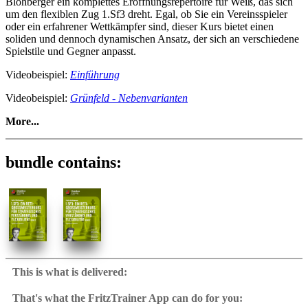
Blohberger ein komplettes Eröffnungsrepertoire für Weiß, das sich
um den flexiblen Zug 1.Sf3 dreht. Egal, ob Sie ein Vereinsspieler
oder ein erfahrener Wettkämpfer sind, dieser Kurs bietet einen
soliden und dennoch dynamischen Ansatz, der sich an verschiedene
Spielstile und Gegner anpasst.
Videobeispiel:
Einführung
Videobeispiel:
Grünfeld - Nebenvarianten
More...
1.Sf3: Ein Reti-Großmeisterkurs für strategisches Verständnis
und Flexibilität Band 1 - Fianchetto-Systeme
bundle contains:
Suchen Sie nach einem vielseitigen und strategischen
Eröffnungsrepertoire, das nicht auf dem Auswendiglernen endloser
Varianten beruht? In diesem Kurs vermittelt Großmeister Felix
Blohberger ein komplettes Eröffnungsrepertoire für Weiß, das sich
um den flexiblen Zug 1.Sf3 dreht. Egal, ob Sie ein Vereinsspieler
oder ein erfahrener Wettkämpfer sind, dieser Kurs bietet einen
soliden und dennoch dynamischen Ansatz, der sich an verschiedene
Spielstile und Gegner anpasst.
This is what is delivered:
Videobeispiel:
Einführung
That's what the FritzTrainer App can do for you:
Fritztrainer App for Windows