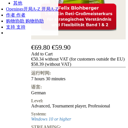
其他
Openings
开局A-Z
开局A-Z
作者
作者
购物协助
购物协助
支持
支持
€69.80
€59.90
Add to Cart
€50.34 without VAT (for customers outside the EU)
$58.39 (without VAT)
运行时间:
7 hours 30 minutes
语言:
German
Level:
Advanced
,
Tournament player
,
Professional
System:
Windows 10 or higher
STREAMING: