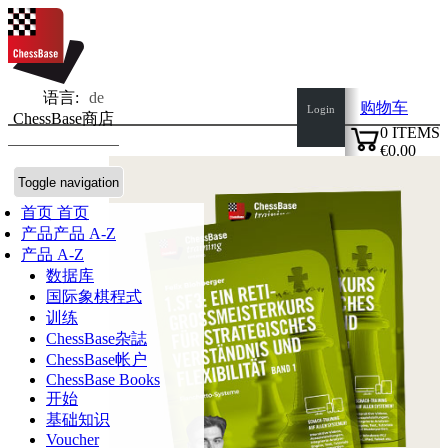
语言:
de
购物车
Login
ChessBase商店
0
ITEMS
€0.00
✔
Toggle navigation
首页
首页
产品
产品 A-Z
产品 A-Z
数据库
国际象棋程式
训练
ChessBase杂誌
ChessBase帐户
ChessBase Books
开始
基础知识
Voucher