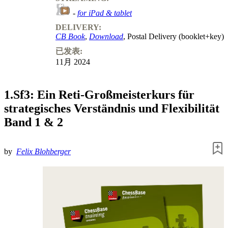
-
for iPad & tablet
DELIVERY:
CB Book
,
Download
, Postal Delivery (booklet+key)
已发表:
11月 2024
1.Sf3: Ein Reti-Großmeisterkurs für
strategisches Verständnis und Flexibilität
Band 1 & 2
by
Felix Blohberger