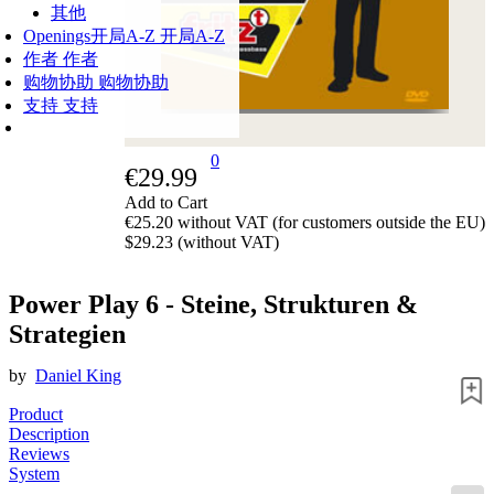
其他
Openings
开局A-Z
开局A-Z
作者
作者
购物协助
购物协助
支持
支持
0
€29.99
Add to Cart
€25.20 without VAT (for customers outside the EU)
$29.23 (without VAT)
Power Play 6 - Steine, Strukturen &
Strategien
by
Daniel King
Product
Description
Reviews
System