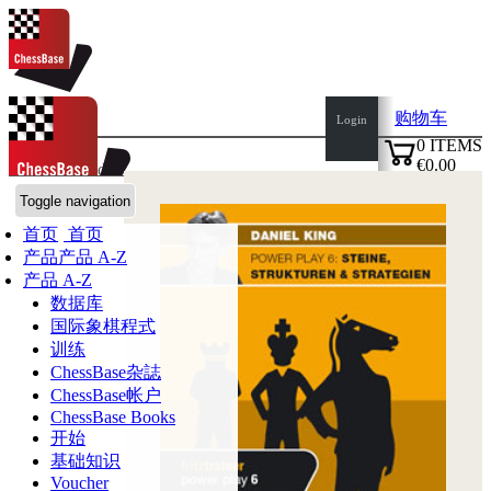
购物车
Login
0
ITEMS
€0.00
语言:
de
✔
ChessBase商店
Toggle navigation
首页
首页
产品
产品 A-Z
产品 A-Z
数据库
国际象棋程式
训练
ChessBase杂誌
ChessBase帐户
ChessBase Books
开始
基础知识
Voucher