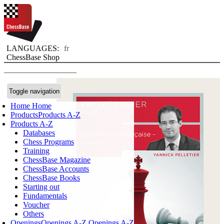
LANGUAGES:
fr
ChessBase Shop
Toggle navigation
Home
Home
Products
Products A-Z
Products A-Z
Databases
Chess Programs
Training
ChessBase Magazine
ChessBase Accounts
ChessBase Books
Starting out
Fundamentals
Voucher
Others
Openings
Openings A-Z
Openings A-Z