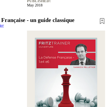
PUBLISHED:
May 2018
Française - un guide classique
ier