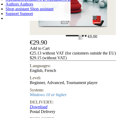
Authors
Authors
Shop assistant
Shop assistant
Support
Support
SHOPPING CART
Login
0
ITEMS
€0.00
€29.90
✔
Add to Cart
€25.13 without VAT (for customers outside the EU)
$29.15 (without VAT)
Languages:
English
,
French
Level:
Beginner
,
Advanced
,
Tournament player
System:
Windows 10 or higher
DELIVERY:
Download
Postal Delivery