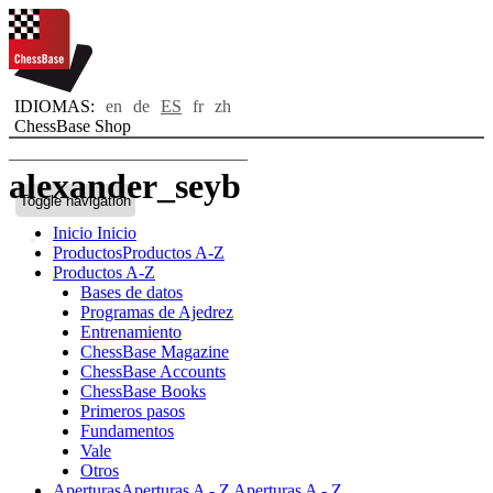
IDIOMAS:
en
de
ES
fr
zh
ChessBase Shop
alexander_seyb
Toggle navigation
Inicio
Inicio
Bio
Productos
Productos A-Z
Productos A-Z
Bases de datos
Programas de Ajedrez
Entrenamiento
ChessBase Magazine
ChessBase Accounts
ChessBase Books
Primeros pasos
Fundamentos
Vale
Otros
Aperturas
Aperturas A - Z
Aperturas A - Z