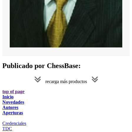
Publicado por ChessBase:
recarga más productos
top of page
Inicio
Novedades
Autores
Aperturas
Credenciales
TDC