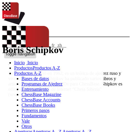
IDIOMAS:
en
de
ES
fr
zh
Boris Schipkov
ChessBase Shop
Toggle navigation
Inicio
Inicio
Bio
Productos
Productos A-Z
Productos A-Z
Boris Shipkov nació en 1962, es un teórico de ajedrez ruso y
Bases de datos
vive en Novosibirsk. Shipkov ha publicado varios libros y
Programas de Ajedrez
artículos, así como varios DVDs para ChessBase. Shipkov es
Entrenamiento
editor jefe de la revista de Internet “Chess Siberia”
ChessBase Magazine
(www.chessib.com)
ChessBase Accounts
ChessBase Books
Primeros pasos
Fundamentos
Vale
Otros
Aperturas
Aperturas A - Z
Aperturas A - Z