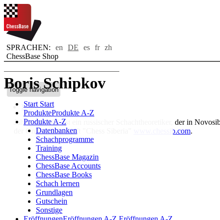
SPRACHEN:
en
DE
es
fr
zh
ChessBase Shop
Boris Schipkov
Toggle navigation
Start
Start
Bio
Produkte
Produkte A-Z
Produkte A-Z
Jahrgang 1962, ist ein russischer Schachtheoretiker, der in Novosi
Datenbanken
der Online-Zeitschrift "Chess Siberia"
www.chessib.com
.
Schachprogramme
Training
ChessBase Magazin
ChessBase Accounts
ChessBase Books
Schach lernen
Grundlagen
Gutschein
Sonstige
Eröffnungen
Eröffnungen A-Z
Eröffnungen A-Z