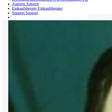
Autoren
Autoren
Einkaufsberater
Einkaufsberater
Support
Support