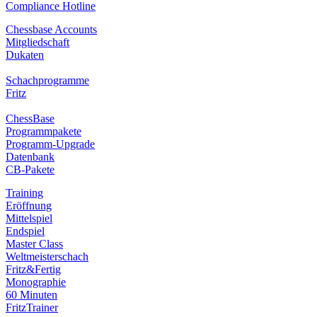
Compliance Hotline
Chessbase Accounts
Mitgliedschaft
Dukaten
Schachprogramme
Fritz
ChessBase
Programmpakete
Programm-Upgrade
Datenbank
CB-Pakete
Training
Eröffnung
Mittelspiel
Endspiel
Master Class
Weltmeisterschach
Fritz&Fertig
Monographie
60 Minuten
FritzTrainer