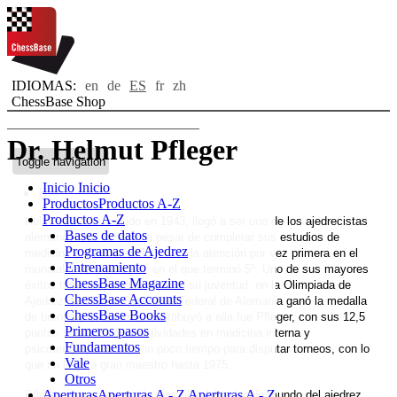
IDIOMAS:
en
de
ES
fr
zh
ChessBase Shop
Dr. Helmut Pfleger
Toggle navigation
Inicio
Inicio
Bio
Productos
Productos A-Z
Productos A-Z
Helmut Pfleger, nacido en 1943, llegó a ser uno de los ajedrecistas
Bases de datos
alemanes más fuertes, a pesar de completar sus estudios de
Programas de Ajedrez
medicina y su doctorado. Atrajo la atención por vez primera en el
Entrenamiento
mundial juvenil de 1961, en el que terminó 5º. Uno de sus mayores
ChessBase Magazine
éxitos también sucedió durante su juventud: en la Olimpiada de
ChessBase Accounts
Ajedrez de 1964 la República Federal de Alemania ganó la medalla
ChessBase Books
de bronce y el que más contribuyó a ella fue Pfleger, con sus 12,5
Primeros pasos
puntos sobre 15. Sus actividades en medicina interna y
Fundamentos
psicoterapeuta le dejaron poco tiempo para disputar torneos, con lo
Vale
que no llegó a gran maestro hasta 1975.
Otros
Aperturas
Aperturas A - Z
Aperturas A - Z
Pfleger se hizo conocido más allá del reducido mundo del ajedrez