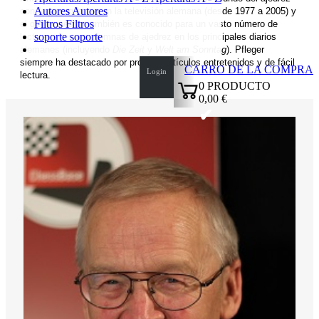
Autores
Autores
con sus programas en la televisión alemana (desde 1977 a 2005) y
Filtros
Filtros
el gran maestro también es conocido para un vasto número de
soporte
soporte
lectores de sus columnas de ajedrez en los principales diarios
alemanes (incluyendo
Die Zeit
y
Welt am Sonntag
). Pfleger
siempre ha destacado por producir artículos entretenidos y de fácil
CARRO DE LA COMPRA
Login
lectura.
0
PRODUCTO
0,00 €
✔