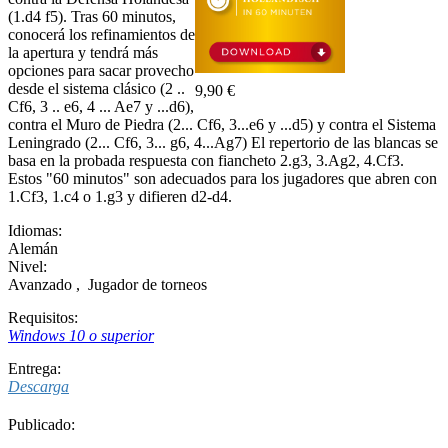
(1.d4 f5). Tras 60 minutos,
conocerá los refinamientos de
la apertura y tendrá más
opciones para sacar provecho
desde el sistema clásico (2 ..
9,90 €
Cf6, 3 .. e6, 4 ... Ae7 y ...d6),
contra el Muro de Piedra (2... Cf6, 3...e6 y ...d5) y contra el Sistema
Leningrado (2... Cf6, 3... g6, 4...Ag7) El repertorio de las blancas se
basa en la probada respuesta con fiancheto 2.g3, 3.Ag2, 4.Cf3.
Estos "60 minutos" son adecuados para los jugadores que abren con
1.Cf3, 1.c4 o 1.g3 y difieren d2-d4.
Idiomas:
Alemán
Nivel:
Avanzado
,
Jugador de torneos
Requisitos:
Windows 10 o superior
Entrega:
Descarga
Publicado: