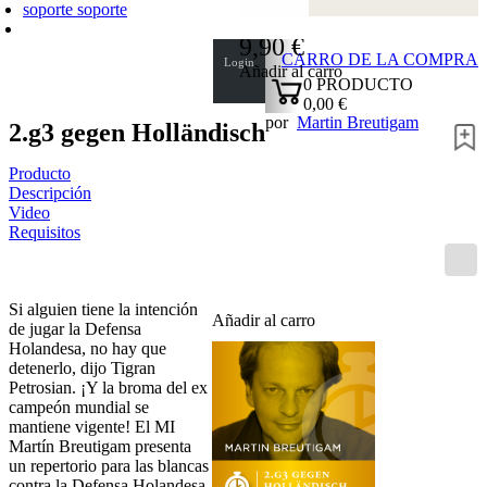
soporte
soporte
9,90 €
CARRO DE LA COMPRA
Login
Añadir al carro
0
PRODUCTO
0,00 €
por
Martin Breutigam
✔
2.g3 gegen Holländisch
Producto
Descripción
Video
Requisitos
Si alguien tiene la intención
Añadir al carro
de jugar la Defensa
Holandesa, no hay que
detenerlo, dijo Tigran
Petrosian. ¡Y la broma del ex
campeón mundial se
mantiene vigente! El MI
Martín Breutigam presenta
un repertorio para las blancas
contra la Defensa Holandesa