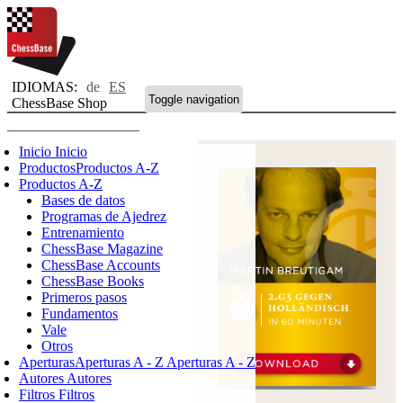
IDIOMAS:
de
ES
Toggle navigation
ChessBase Shop
Inicio
Inicio
Productos
Productos A-Z
Productos A-Z
Bases de datos
Programas de Ajedrez
Entrenamiento
ChessBase Magazine
ChessBase Accounts
ChessBase Books
Primeros pasos
Fundamentos
Vale
Otros
Aperturas
Aperturas A - Z
Aperturas A - Z
Autores
Autores
Filtros
Filtros