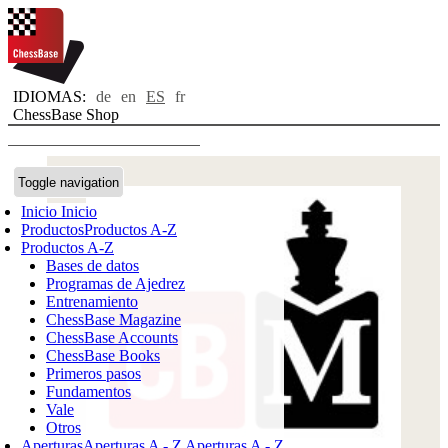
IDIOMAS:
de
en
ES
fr
ChessBase Shop
Toggle navigation
Inicio
Inicio
Productos
Productos A-Z
Productos A-Z
Bases de datos
Programas de Ajedrez
Entrenamiento
ChessBase Magazine
ChessBase Accounts
ChessBase Books
Primeros pasos
Fundamentos
Vale
Otros
Aperturas
Aperturas A - Z
Aperturas A - Z