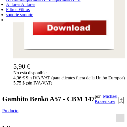
Autores
Autores
Filtros
Filtros
soporte
soporte
CARRO DE LA COMPRA
Login
0
PRODUCTO
0,00 €
✔
5,90 €
No está disponible
4,96 € Sin IVA/VAT (para clientes fuera de la Unión Europea)
5,75 $ (sin IVA/VAT)
por
Michael
Gambito Benkö A57 - CBM 147
Krasenkow
Producto