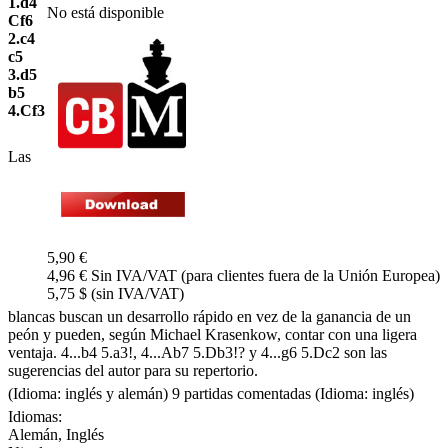
1.d4
No está disponible
Cf6
2.c4
c5
3.d5
b5
4.Cf3
Las
5,90 €
4,96 € Sin IVA/VAT (para clientes fuera de la Unión Europea)
5,75 $ (sin IVA/VAT)
blancas buscan un desarrollo rápido en vez de la ganancia de un
peón y pueden, según Michael Krasenkow, contar con una ligera
ventaja. 4...b4 5.a3!, 4...Ab7 5.Db3!? y 4...g6 5.Dc2 son las
sugerencias del autor para su repertorio.
(Idioma: inglés y alemán) 9 partidas comentadas (Idioma: inglés)
Idiomas:
Alemán
,
Inglés