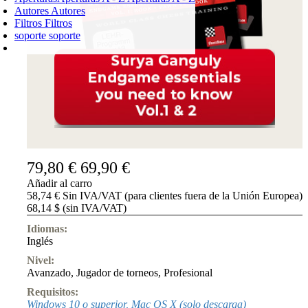
Autores
Autores
Filtros
Filtros
soporte
soporte
CARRO DE LA COMPRA
Login
0
PRODUCTO
0,00 €
✔
79,80 €
69,90 €
Añadir al carro
58,74 € Sin IVA/VAT (para clientes fuera de la Unión Europea)
68,14 $ (sin IVA/VAT)
Idiomas:
Inglés
Nivel:
Avanzado
,
Jugador de torneos
,
Profesional
Requisitos:
Windows 10 o superior, Mac OS X (solo descarga)