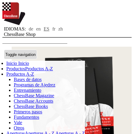
IDIOMAS:
de
en
ES
fr
zh
ChessBase Shop
Toggle navigation
Inicio
Inicio
Productos
Productos A-Z
Productos A-Z
Bases de datos
Programas de Ajedrez
Entrenamiento
ChessBase Magazine
ChessBase Accounts
ChessBase Books
Primeros pasos
Fundamentos
Vale
Otros
Aperturas
Aperturas A - Z
Aperturas A - Z