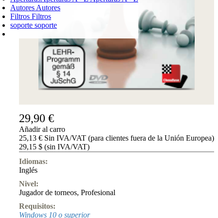
Autores
Autores
Filtros
Filtros
soporte
soporte
CARRO DE LA COMPRA
Login
0
PRODUCTO
0,00 €
✔
29,90 €
Añadir al carro
25,13 € Sin IVA/VAT (para clientes fuera de la Unión Europea)
29,15 $ (sin IVA/VAT)
Idiomas:
Inglés
Nivel:
Jugador de torneos
,
Profesional
Requisitos:
Windows 10 o superior