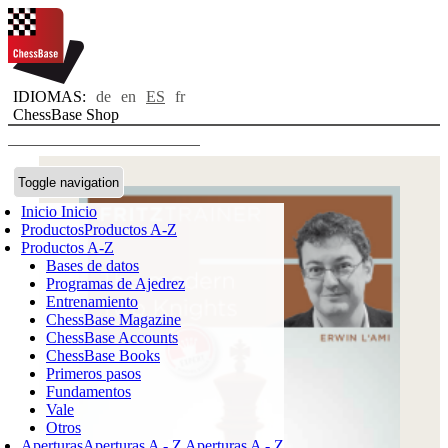
IDIOMAS:
de
en
ES
fr
ChessBase Shop
Toggle navigation
Inicio
Inicio
Productos
Productos A-Z
Productos A-Z
Bases de datos
Programas de Ajedrez
Entrenamiento
ChessBase Magazine
ChessBase Accounts
ChessBase Books
Primeros pasos
Fundamentos
Vale
Otros
Aperturas
Aperturas A - Z
Aperturas A - Z