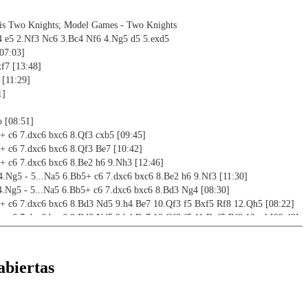
sis Two Knights; Model Games - Two Knights
4 e5 2.Nf3 Nc6 3.Bc4 Nf6 4.Ng5 d5 5.exd5
[07:03]
f7 [13:48]
 [11:29]
1]
o [08:51]
5+ c6 7.dxc6 bxc6 8.Qf3 cxb5 [09:45]
5+ c6 7.dxc6 bxc6 8.Qf3 Be7 [10:42]
5+ c6 7.dxc6 bxc6 8.Be2 h6 9.Nh3 [12:46]
4.Ng5 - 5...Na5 6.Bb5+ c6 7.dxc6 bxc6 8.Be2 h6 9.Nf3 [11:30]
4.Ng5 - 5...Na5 6.Bb5+ c6 7.dxc6 bxc6 8.Bd3 Ng4 [08:30]
5+ c6 7.dxc6 bxc6 8.Bd3 Nd5 9.h4 Be7 10.Qf3 f5 Bxf5 Rf8 12.Qh5 [08:22]
5+ c6 7.dxc6 bxc6 8.Bd3 Nd5 9.h4 Be7 10.Qf3 f5 11.Bxf5 Rf8 12.g4 [09:42]
5+ c6 7.dxc6 bxc6 8.Bd3 Nd5 9.Nf3 [16:53]
verview [17:39]
 - Mayet,C - Lange,M [16:55]
abiertas
 - Ciocaltea,V - Nezhmetdinov,R [08:45]
- Van der Wiel,J - Spassky,B [11:18]
 - Naiditsch,A - Carlsen,M [18:47]