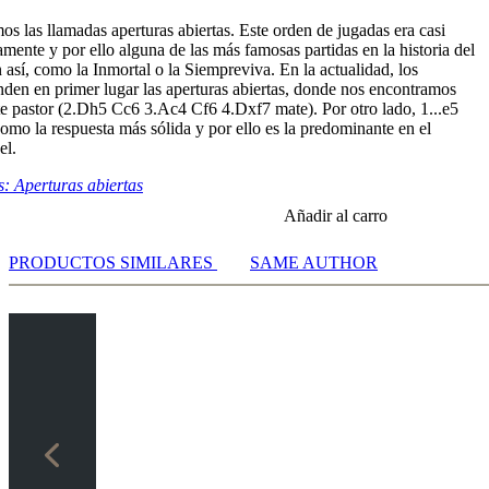
os las llamadas aperturas abiertas. Este orden de jugadas era casi
amente y por ello alguna de las más famosas partidas en la historia del
rs 1 [03:31]
así, como la Inmortal o la Siempreviva. En la actualidad, los
rs 2 [01:51]
nden en primer lugar las aperturas abiertas, donde nos encontramos
rs 3 [01:48]
e pastor (2.Dh5 Cc6 3.Ac4 Cf6 4.Dxf7 mate). Por otro lado, 1...e5
rs 4 [02:34]
omo la respuesta más sólida y por ello es la predominante en el
rs 5 [02:28]
el.
rs 6 [02:22]
: Aperturas abiertas
rs 7 [01:11]
rs 8 [02:34]
Añadir al carro
rs 9 [01:46]
rs 10 [01:58]
PRODUCTOS SIMILARES
SAME AUTHOR
49]
38]
13]
51]
57]
19]
36]
49]
39]