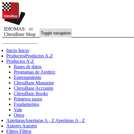
IDIOMAS:
de
Toggle navigation
ChessBase Shop
Inicio
Inicio
Productos
Productos A-Z
Productos A-Z
Bases de datos
Programas de Ajedrez
Entrenamiento
ChessBase Magazine
ChessBase Accounts
ChessBase Books
Primeros pasos
Fundamentos
Vale
Otros
Aperturas
Aperturas A - Z
Aperturas A - Z
Autores
Autores
Filtros
Filtros