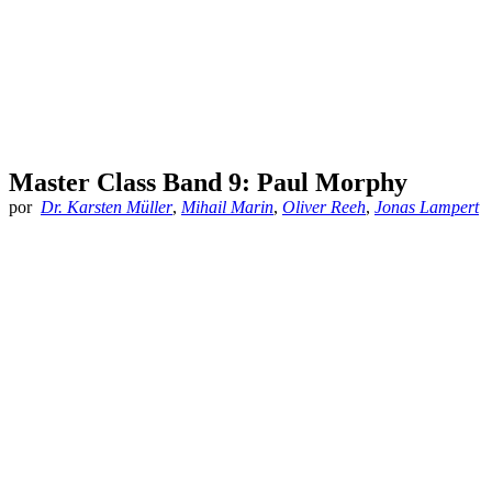
Master Class Band 9: Paul Morphy
por
Dr. Karsten Müller
,
Mihail Marin
,
Oliver Reeh
,
Jonas Lampert