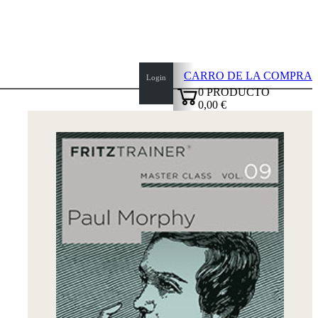
CARRO DE LA COMPRA
Login
0
PRODUCTO
0,00 €
top
✔
of
page
Inicio
Novedades
Autores
Aperturas
Credenciales
TDC
Política
de
privacidad
sobre
nosotros
FAQ
licencias