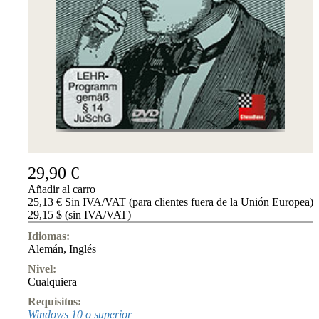
Accessibility
Cookies
Management
Compliance
Hotline
Chessbase
Accounts
Suscripción
Ducados
Programas
de
29,90 €
ajedrez
Añadir al carro
Fritz
25,13 € Sin IVA/VAT (para clientes fuera de la Unión Europea)
29,15 $ (sin IVA/VAT)
ChessBase
Paquetes
Idiomas:
Actualizaciones
Alemán
,
Inglés
Bases
de
Nivel:
datos
Cualquiera
CB
Requisitos:
packages
Windows 10 o superior