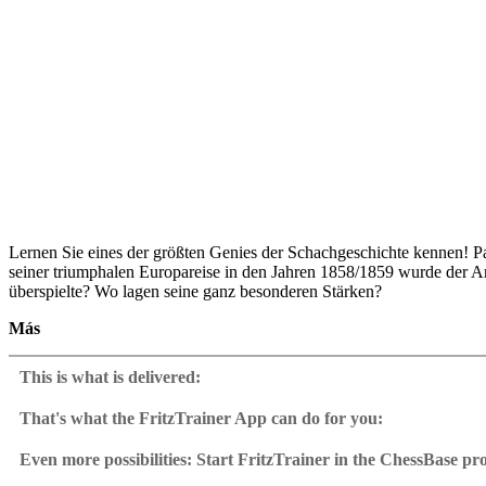
Lernen Sie eines der größten Genies der Schachgeschichte kennen! Pa
seiner triumphalen Europareise in den Jahren 1858/1859 wurde der Ame
überspielte? Wo lagen seine ganz besonderen Stärken?
Más
Unser Expertenteam geht dem „Mythos Morphy“ auf den Grund und bel
„Taktik“-Rubrik ein: in 20 interaktiven Trainingsvideos sind Sie ein
This is what is delivered:
Ihnen beim Lösen mit Tipps und Video-Feedback zu Ihren Zügen und I
Großmeister Mihail Marin hat das strategische Spiel des Amerikaners u
That's what the FritzTrainer App can do for you:
arbeitet Endspielexperte Karsten Müller die Stärken und Schwächen 
Fritztrainer App for Windows
von Thomas Eichhorn.
Available as download or on DVD
Even more possibilities: Start FritzTrainer in the ChessBase p
Video course with a running time of approx. 4-8 hrs.
Videos can run in the Fritztrainer app or in the ChessBase prog
• Videospielzeit: 5 Std. 5 min (Deutsch)
Repertoire database: save and integrate Fritztrainer games into y
Analysis engine can be switched on at any time