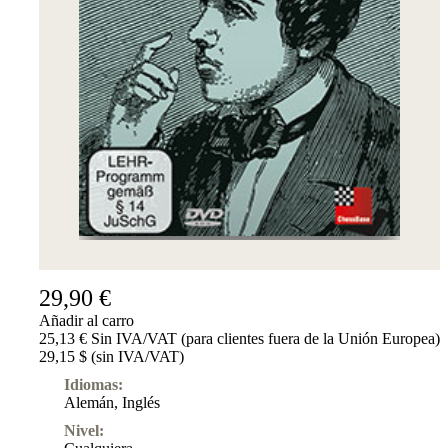
Suscripciones
Otros
Ludwig
Boutique
Bonos
de
regalo
29,90 €
Añadir al carro
25,13 € Sin IVA/VAT (para clientes fuera de la Unión Europea)
29,15 $ (sin IVA/VAT)
Idiomas:
Alemán
,
Inglés
Nivel: