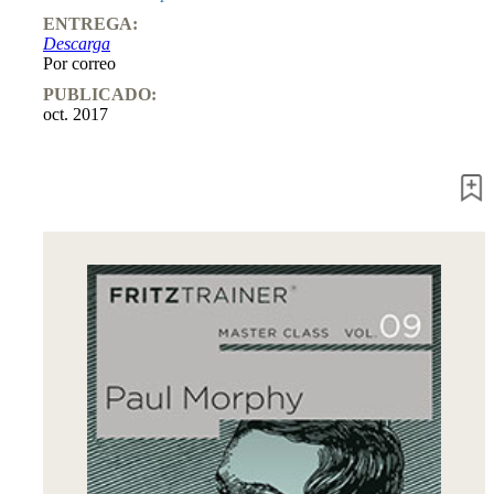
Entrenamiento
ENTREGA:
Aperturas
Descarga
Mediojuego
Por correo
Finales
Master
PUBLICADO:
Class
oct. 2017
Campeones
mundiales
El
pequeño
Fritz
Monografías
60
Minutos
FritzTrainer
Primeros
pasos
Productos
principiantes
ChessBase
Magazine
Magazine
Extra