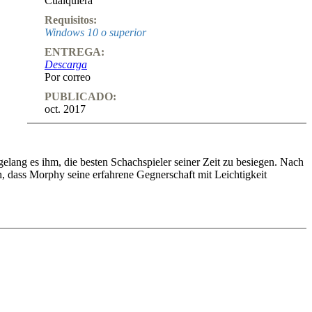
Cualquiera
Requisitos:
Windows 10 o superior
ENTREGA:
Descarga
Por correo
PUBLICADO:
oct. 2017
lang es ihm, die besten Schachspieler seiner Zeit zu besiegen. Nach
h, dass Morphy seine erfahrene Gegnerschaft mit Leichtigkeit
seines Könnens. Einen Schwerpunkt nimmt dabei Oliver Reehs
. Aber keine Sorge, der Internationale Meister aus Hamburg hilft
hys vor und erläutert die für die Partieanlage tragenden Konzepte.
s steht seinem taktischen Können in nichts nach! Und zu guter Letzt
en des Genies aus New Orleans sowie eine ausführliche Biographie