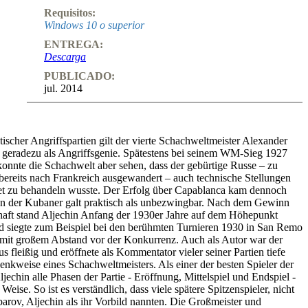
Requisitos:
Windows 10 o superior
ENTREGA:
Descarga
PUBLICADO:
jul. 2014
tischer Angriffspartien gilt der vierte Schachweltmeister Alexander
e geradezu als Angriffsgenie. Spätestens bei seinem WM-Sieg 1927
onnte die Schachwelt aber sehen, dass der gebürtige Russe – zu
bereits nach Frankreich ausgewandert – auch technische Stellungen
et zu behandeln wusste. Der Erfolg über Capablanca kam dennoch
nn der Kubaner galt praktisch als unbezwingbar. Nach dem Gewinn
haft stand Aljechin Anfang der 1930er Jahre auf dem Höhepunkt
nd siegte zum Beispiel bei den berühmten Turnieren 1930 in San Remo
mit großem Abstand vor der Konkurrenz. Auch als Autor war der
s fleißig und eröffnete als Kommentator vieler seiner Partien tiefe
enkweise eines Schachweltmeisters. Als einer der besten Spieler der
jechin alle Phasen der Partie - Eröffnung, Mittelspiel und Endspiel -
Weise. So ist es verständlich, dass viele spätere Spitzenspieler, nicht
parov, Aljechin als ihr Vorbild nannten. Die Großmeister und