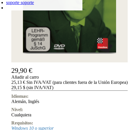
soporte
soporte
CARRO DE LA COMPRA
Login
0
PRODUCTO
0,00 €
✔
29,90 €
Añadir al carro
25,13 € Sin IVA/VAT (para clientes fuera de la Unión Europea)
29,15 $ (sin IVA/VAT)
Idiomas:
Alemán
,
Inglés
Nivel:
Cualquiera
Requisitos:
Windows 10 o superior