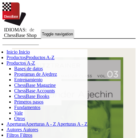
IDIOMAS:
de
Toggle navigation
ChessBase Shop
Inicio
Inicio
Productos
Productos A-Z
Productos A-Z
Bases de datos
Programas de Ajedrez
Entrenamiento
ChessBase Magazine
ChessBase Accounts
ChessBase Books
Primeros pasos
Fundamentos
Vale
Otros
Aperturas
Aperturas A - Z
Aperturas A - Z
Autores
Autores
Filtros
Filtros