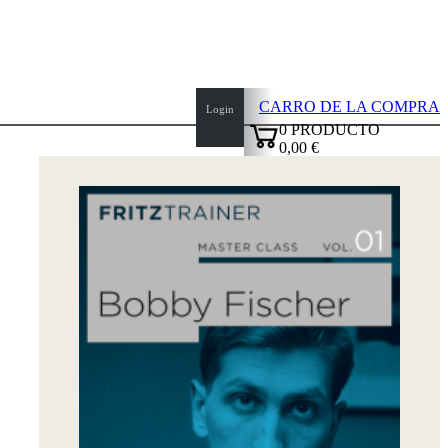
CARRO DE LA COMPRA
Login
0
PRODUCTO
0,00 €
top
✔
of
page
Inicio
Novedades
Autores
Aperturas
Credenciales
TDC
Política
de
privacidad
sobre
nosotros
FAQ
licencias