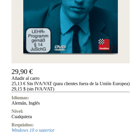
Accessibility
Cookies
Management
Compliance
Hotline
Chessbase
Accounts
Suscripción
Ducados
Programas
de
29,90 €
ajedrez
Añadir al carro
Fritz
25,13 € Sin IVA/VAT (para clientes fuera de la Unión Europea)
29,15 $ (sin IVA/VAT)
ChessBase
Paquetes
Idiomas:
Actualizaciones
Alemán
,
Inglés
Bases
de
Nivel:
datos
Cualquiera
CB
Requisitos:
packages
Windows 10 o superior