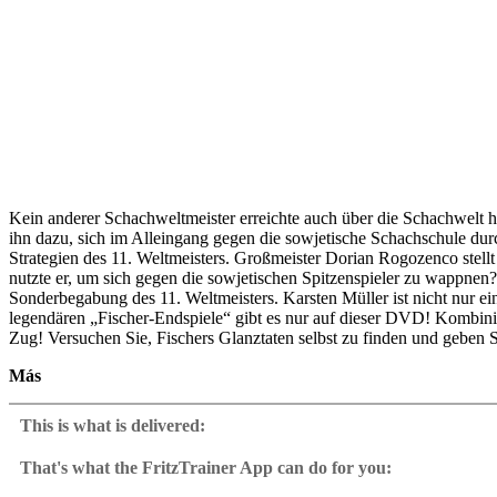
Kein anderer Schachweltmeister erreichte auch über die Schachwelt
ihn dazu, sich im Alleingang gegen die sowjetische Schachschule du
Strategien des 11. Weltmeisters. Großmeister Dorian Rogozenco stell
nutzte er, um sich gegen die sowjetischen Spitzenspieler zu wappnen? 
Sonderbegabung des 11. Weltmeisters. Karsten Müller ist nicht nur e
legendären „Fischer-Endspiele“ gibt es nur auf dieser DVD! Kombinie
Zug! Versuchen Sie, Fischers Glanztaten selbst zu finden und geben
Más
• Videospielzeit: ca. 5 Std. (Deutsch)
• Interaktiver Taktiktest mit Videofeedback
This is what is delivered:
• Alle Fischer-Partien, Tabellen, Hintergrundwissen, Kurzbiographie
• „Fischer-Powerbook“: Das Repertoire des Weltmeisters als Variant
That's what the FritzTrainer App can do for you:
• Taktik-Training: 100 Fischer-Partien mit Trainingsfragen
Fritztrainer App for Windows
• Mit ChessBase 12 Reader
Available as download or on DVD