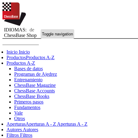
IDIOMAS:
de
Toggle navigation
ChessBase Shop
Inicio
Inicio
Productos
Productos A-Z
Productos A-Z
Bases de datos
Programas de Ajedrez
Entrenamiento
ChessBase Magazine
ChessBase Accounts
ChessBase Books
Primeros pasos
Fundamentos
Vale
Otros
Aperturas
Aperturas A - Z
Aperturas A - Z
Autores
Autores
Filtros
Filtros