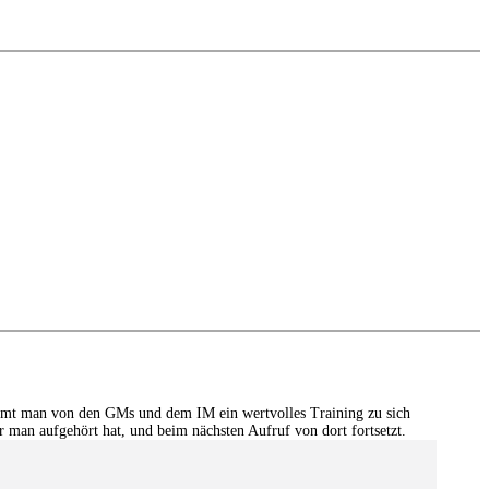
edback (also on mistakes) and further explanations.
nitial position - final position).
ou test your new knowledge and actively play the new opening.
ommt man von den GMs und dem IM ein wertvolles Training zu sich
r man aufgehört hat, und beim nächsten Aufruf von dort fortsetzt.