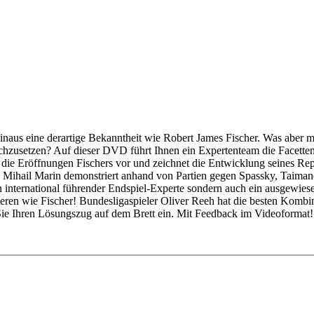
 hinaus eine derartige Bekanntheit wie Robert James Fischer. Was ab
rchzusetzen? Auf dieser DVD führt Ihnen ein Expertenteam die Facett
t die Eröffnungen Fischers vor und zeichnet die Entwicklung seines Rep
Mihail Marin demonstriert anhand von Partien gegen Spassky, Taimanov u
in international führender Endspiel-Experte sondern auch ein ausgewie
ren wie Fischer! Bundesligaspieler Oliver Reeh hat die besten Kombina
 Sie Ihren Lösungszug auf dem Brett ein. Mit Feedback im Videoformat!
enbaum