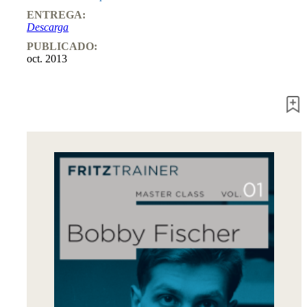
Entrenamiento
ENTREGA:
Aperturas
Descarga
Mediojuego
Finales
PUBLICADO:
Master
oct. 2013
Class
Campeones
mundiales
El
pequeño
Fritz
Monografías
60
Minutos
FritzTrainer
Primeros
pasos
Productos
principiantes
ChessBase
Magazine
Magazine
Extra