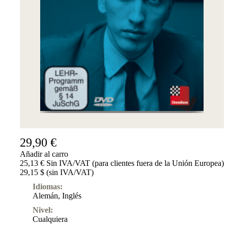
Suscripciones
Otros
Ludwig
Boutique
Bonos
de
regalo
29,90 €
Añadir al carro
25,13 € Sin IVA/VAT (para clientes fuera de la Unión Europea)
29,15 $ (sin IVA/VAT)
Idiomas:
Alemán
,
Inglés
Nivel:
Cualquiera