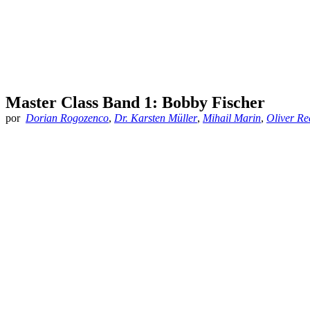
Master Class Band 1: Bobby Fischer
por
Dorian Rogozenco
,
Dr. Karsten Müller
,
Mihail Marin
,
Oliver Re