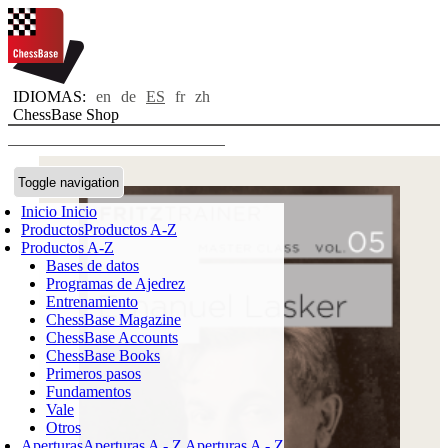
IDIOMAS:
en
de
ES
fr
zh
ChessBase Shop
Toggle navigation
Inicio
Inicio
Productos
Productos A-Z
Productos A-Z
Bases de datos
Programas de Ajedrez
Entrenamiento
ChessBase Magazine
ChessBase Accounts
ChessBase Books
Primeros pasos
Fundamentos
Vale
Otros
Aperturas
Aperturas A - Z
Aperturas A - Z