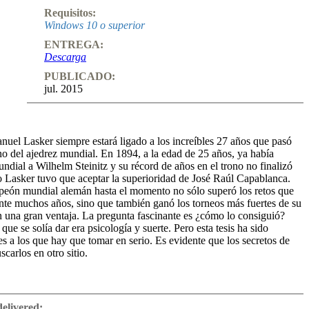
Requisitos:
Windows 10 o superior
ENTREGA:
Descarga
PUBLICADO:
jul. 2015
uel Lasker siempre estará ligado a los increíbles 27 años que pasó
no del ajedrez mundial. En 1894, a la edad de 25 años, ya había
undial a Wilhelm Steinitz y su récord de años en el trono no finalizó
 Lasker tuvo que aceptar la superioridad de José Raúl Capablanca.
peón mundial alemán hasta el momento no sólo superó los retos que
ante muchos años, sino que también ganó los torneos más fuertes de su
n una gran ventaja. La pregunta fascinante es ¿cómo lo consiguió?
que se solía dar era psicología y suerte. Pero esta tesis ha sido
es a los que hay que tomar en serio. Es evidente que los secretos de
carlos en otro sitio.
ssBase un equipo de expertos ahonda profundamente en el juego de
 6 horas de vídeo (tanto en inglés como en alemán) los autores
delivered: