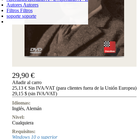
Autores
Autores
Filtros
Filtros
soporte
soporte
CARRO DE LA COMPRA
Login
0
PRODUCTO
0,00 €
✔
29,90 €
Añadir al carro
25,13 € Sin IVA/VAT (para clientes fuera de la Unión Europea)
29,15 $ (sin IVA/VAT)
Idiomas:
Inglés
,
Alemán
Nivel:
Cualquiera
Requisitos:
Windows 10 o superior