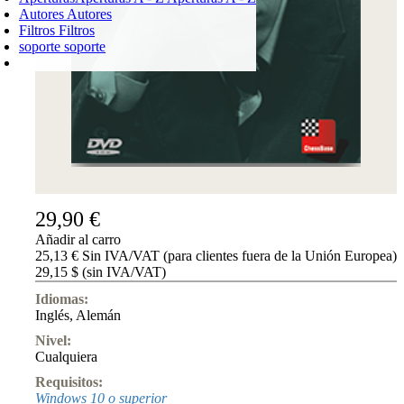
Autores
Autores
Filtros
Filtros
soporte
soporte
CARRO DE LA COMPRA
Login
0
PRODUCTO
0,00 €
✔
29,90 €
Añadir al carro
25,13 € Sin IVA/VAT (para clientes fuera de la Unión Europea)
29,15 $ (sin IVA/VAT)
Idiomas:
Inglés
,
Alemán
Nivel:
Cualquiera
Requisitos:
Windows 10 o superior