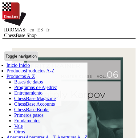
IDIOMAS:
en
ES
fr
ChessBase Shop
Toggle navigation
Inicio
Inicio
Productos
Productos A-Z
Productos A-Z
Bases de datos
Programas de Ajedrez
Entrenamiento
ChessBase Magazine
ChessBase Accounts
ChessBase Books
Primeros pasos
Fundamentos
Vale
Otros
Aperturas
Aperturas A - Z
Aperturas A - Z