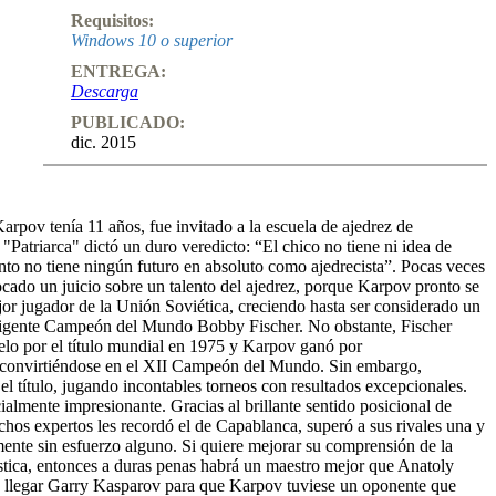
Requisitos:
Windows 10 o superior
ENTREGA:
Descarga
PUBLICADO:
dic. 2015
rpov tenía 11 años, fue invitado a la escuela de ajedrez de
 "Patriarca" dictó un duro veredicto: “El chico no tiene ni idea de
anto no tiene ningún futuro en absoluto como ajedrecista”. Pocas veces
cado un juicio sobre un talento del ajedrez, porque Karpov pronto se
jor jugador de la Unión Soviética, creciendo hasta ser considerado un
 vigente Campeón del Mundo Bobby Fischer. No obstante, Fischer
uelo por el título mundial en 1975 y Karpov ganó por
 convirtiéndose en el XII Campeón del Mundo. Sin embargo,
l título, jugando incontables torneos con resultados excepcionales.
cialmente impresionante. Gracias al brillante sentido posicional de
hos expertos les recordó el de Capablanca, superó a sus rivales una y
mente sin esfuerzo alguno. Si quiere mejorar su comprensión de la
ística, entonces a duras penas habrá un maestro mejor que Anatoly
llegar Garry Kasparov para que Karpov tuviese un oponente que