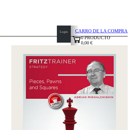
CARRO DE LA COMPRA
Login
0
PRODUCTO
0,00 €
top
✔
of
page
Inicio
Novedades
Autores
Aperturas
Credenciales
TDC
Política
de
privacidad
sobre
nosotros
FAQ
licencias