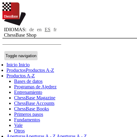
IDIOMAS:
de
en
ES
fr
ChessBase Shop
Toggle navigation
Inicio
Inicio
Productos
Productos A-Z
Productos A-Z
Bases de datos
Programas de Ajedrez
Entrenamiento
ChessBase Magazine
ChessBase Accounts
ChessBase Books
Primeros pasos
Fundamentos
Vale
Otros
Aperturas
Aperturas A - Z
Aperturas A - Z