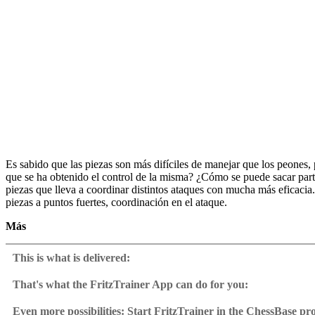
Es sabido que las piezas son más difíciles de manejar que los peones,
que se ha obtenido el control de la misma? ¿Cómo se puede sacar part
piezas que lleva a coordinar distintos ataques con mucha más eficacia
piezas a puntos fuertes, coordinación en el ataque.
Más
• Metraje de vídeo:5 horas 11 minutos (Inglés)
• Entrenamiento interactivo con comentarios en vídeo a las respuestas
This is what is delivered:
• Base de datos con más ejemplos
• Incluye ChessBase Reader
That's what the FritzTrainer App can do for you:
Fritztrainer App for Windows
Available as download or on DVD
Even more possibilities: Start FritzTrainer in the ChessBase p
Video course with a running time of approx. 4-8 hrs.