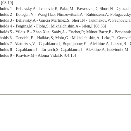
 [08:10]
ngholds 1 - Beliavsky,A - Ivanovic,B; Palac,M - Pavasovic,D; Short,N - Quesada
ongholds 2 - Bologan,V - Wang Hao; Nimzowitsch,A - Rubinstein,A; Polugaevsky
ongholds 3 - Beliavsky,A - Garcia Martinez,S; Short,N - Tukmakov,V; Paunovic,
holds 4 - Feigins,M - Flohr,S; Mikhalchishin,A - Jelen,I [08:33]
gholds 5 - Yildiz,B - Zhao Xue; Saidy,A - Fischer,R; Milner Barry,P - Botvinni
ngholds 6 - Dervishi,E - Halkias,S; Mohr,G - Mikhalchishin,A; Leko,P - Gurevi
ngholds 7- Alatortsev,V - Capablanca,J; Bogoljubow,E - Alekhine,A; Larsen,B -
gholds 8 - Capablanca,J - Tarrasch,S; Capablanca,J - Alekhine,A; Botvinnik,M 
ngholds 9 - Kravtsiv,M - Aloma Vidal,R [04:15]
ongholds 10 - Mikenas,V - Katalymov,B; Kortschnoj,V - Huebner,R; Jussupow,A -
0]
- Stopkin,V [08:19]