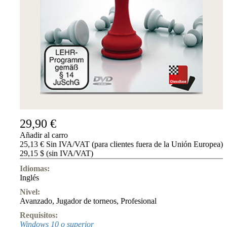
Accessibility
Cookies
Management
Compliance
Hotline
Chessbase
Accounts
Suscripción
Ducados
Programas
de
29,90 €
ajedrez
Añadir al carro
Fritz
25,13 € Sin IVA/VAT (para clientes fuera de la Unión Europea)
29,15 $ (sin IVA/VAT)
ChessBase
Paquetes
Idiomas:
Actualizaciones
Inglés
Bases
de
Nivel:
datos
Avanzado
,
Jugador de torneos
,
Profesional
CB
Requisitos:
packages
Windows 10 o superior