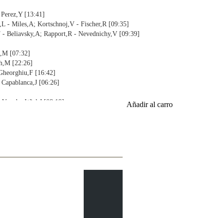
 Perez,Y [13:41]
,L - Miles,A; Kortschnoj,V - Fischer,R [09:35]
T - Beliavsky,A; Rapport,R - Nevednichy,V [09:39]
k,M [07:32]
ch,M [22:26]
 Gheorghiu,F [16:42]
- Capablanca,J [06:26]
 Van der Wiel,J [08:19]
Añadir al carro