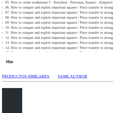
05: How to create weaknesses 5 - Korchnoi - Petrosian; Karpov - Kasparov
06: How to conquer and exploit important squares / Piece transfer to stro
07: How to conquer and exploit important squares / Piece transfer to str
08: How to conquer and exploit important squares / Piece transfer to str
09: How to conquer and exploit important squares / Piece transfer to strong
10: How to conquer and exploit important squares / Piece transfer to stron
11: How to conquer and exploit important squares / Piece transfer to stro
12: How to conquer and exploit important squares / Piece transfer to stro
13: How to conquer and exploit important squares / Piece transfer to stron
14: How to conquer and exploit important squares / Piece transfer to stro
15: How to conquer and exploit important squares / Piece transfer to str
16: Pawns 1 - Alekhine,A - Rubinstein,A; Rubinstein,A - Maroczy,G [18:5
Más
17: Pawns 2 - Gligoric,S - Larsen,B; Beliavsky,A - Ftacnik,L [10:06]
18: Pawns 3 - Kristjansson,B - Olafsson,F; Sedlak - Sax; Mikhalchishin,A 
19: Pawns 4 - Kotov,A - Barcza,G; Beliavsky,A - Tal,M [08:33]
PRODUCTOS SIMILARES
SAME AUTHOR
20: Pawns 5- Bologan,V - Muzychuk,A; Taimanov,M - Vaganian,R [13:25]
21: Pawns 6 - Larsen,B - Gligoric,S; Rotstein,A - Beliavsky,A [12:01]
22: Pawns 7 - Jimenez,E - Larsen,B [05:13]
23: Pawns 8 - Larsen,B - Gligoric,S; Gligoric,S - Larsen,B [13:14]
Test section
24: Test 1 - Pilnik,H - Geller,E
25: Test 2 - Adams - Suetin [05:29]