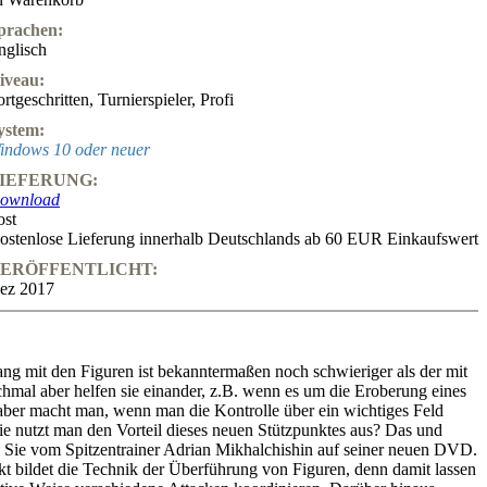
prachen:
nglisch
iveau:
ortgeschritten
,
Turnierspieler
,
Profi
ystem:
indows 10 oder neuer
IEFERUNG:
ownload
ost
ostenlose Lieferung innerhalb Deutschlands ab 60 EUR Einkaufswert
ERÖFFENTLICHT:
ez 2017
ng mit den Figuren ist bekanntermaßen noch schwieriger als der mit
mal aber helfen sie einander, z.B. wenn es um die Eroberung eines
aber macht man, wenn man die Kontrolle über ein wichtiges Feld
 nutzt man den Vorteil dieses neuen Stützpunktes aus? Das und
n Sie vom Spitzentrainer Adrian Mikhalchishin auf seiner neuen DVD.
 bildet die Technik der Überführung von Figuren, denn damit lassen