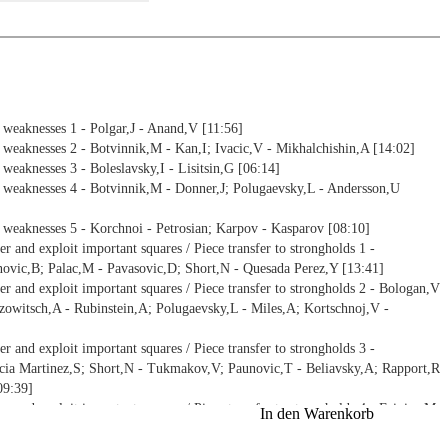
 weaknesses 1 - Polgar,J - Anand,V [11:56]
 weaknesses 2 - Botvinnik,M - Kan,I; Ivacic,V - Mikhalchishin,A [14:02]
 weaknesses 3 - Boleslavsky,I - Lisitsin,G [06:14]
 weaknesses 4 - Botvinnik,M - Donner,J; Polugaevsky,L - Andersson,U
 weaknesses 5 - Korchnoi - Petrosian; Karpov - Kasparov [08:10]
r and exploit important squares / Piece transfer to strongholds 1 -
novic,B; Palac,M - Pavasovic,D; Short,N - Quesada Perez,Y [13:41]
r and exploit important squares / Piece transfer to strongholds 2 - Bologan,V
owitsch,A - Rubinstein,A; Polugaevsky,L - Miles,A; Kortschnoj,V -
r and exploit important squares / Piece transfer to strongholds 3 -
rcia Martinez,S; Short,N - Tukmakov,V; Paunovic,T - Beliavsky,A; Rapport,R
09:39]
r and exploit important squares / Piece transfer to strongholds 4 - Feigins,M
In den Warenkorb
hishin,A - Jelen,I [08:33]