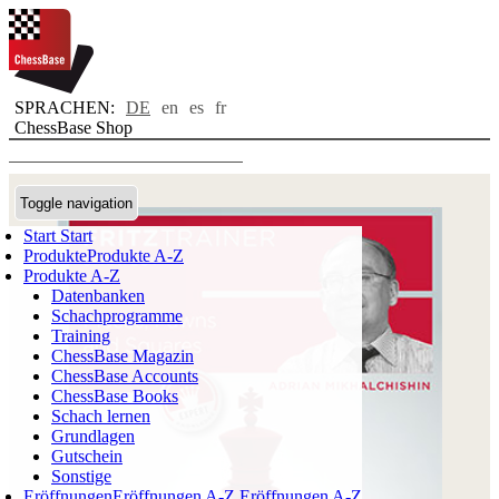
SPRACHEN:
DE
en
es
fr
ChessBase Shop
Toggle navigation
Start
Start
Produkte
Produkte A-Z
Produkte A-Z
Datenbanken
Schachprogramme
Training
ChessBase Magazin
ChessBase Accounts
ChessBase Books
Schach lernen
Grundlagen
Gutschein
Sonstige
Eröffnungen
Eröffnungen A-Z
Eröffnungen A-Z