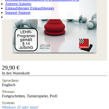
Autoren
Autoren
Einkaufsberater
Einkaufsberater
Support
Support
WARENKORB
Login
0
ARTIKEL
0,00 €
✔
29,90 €
In den Warenkorb
Sprachen:
Englisch
Niveau:
Fortgeschritten
,
Turnierspieler
,
Profi
System:
Windows 10 oder neuer