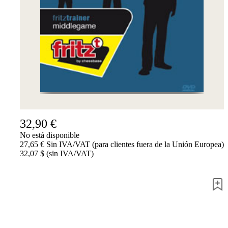
Accessibility
Cookies
Management
Compliance
Hotline
Chessbase
Accounts
Suscripción
Ducados
Programas
de
32,90 €
ajedrez
No está disponible
Fritz
27,65 € Sin IVA/VAT (para clientes fuera de la Unión Europea)
32,07 $ (sin IVA/VAT)
ChessBase
Paquetes
Actualizaciones
Bases
de
datos
CB
packages