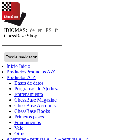
IDIOMAS:
de
en
ES
fr
ChessBase Shop
Toggle navigation
Inicio
Inicio
Productos
Productos A-Z
Productos A-Z
Bases de datos
Programas de Ajedrez
Entrenamiento
ChessBase Magazine
ChessBase Accounts
ChessBase Books
Primeros pasos
Fundamentos
Vale
Otros
Aperturas
Aperturas A - Z
Aperturas A - Z