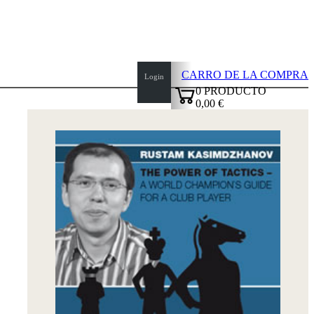
CARRO DE LA COMPRA
Login
0
PRODUCTO
0,00 €
top
✔
of
page
Inicio
Novedades
Autores
Aperturas
Credenciales
TDC
Política
de
privacidad
sobre
nosotros
FAQ
licencias