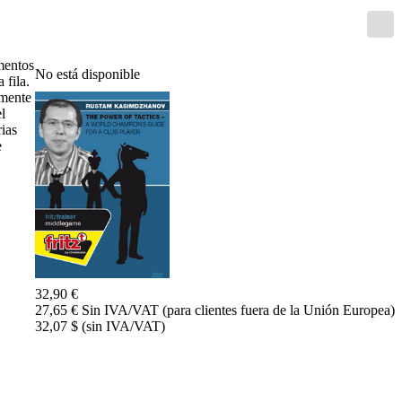
Entrenamiento
Aperturas
Mediojuego
Finales
mentos
No está disponible
Master
 fila.
Class
amente
Campeones
l
mundiales
rias
El
e
pequeño
Fritz
Monografías
60
Minutos
FritzTrainer
Primeros
pasos
32,90 €
Productos
27,65 € Sin IVA/VAT (para clientes fuera de la Unión Europea)
principiantes
32,07 $ (sin IVA/VAT)
ChessBase
Magazine
Magazine
Extra