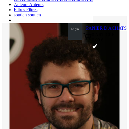
Auteurs
Auteurs
Filtres
Filtres
soutien
soutien
PANIER D'ACHATS
Login
0
ARTICLE
0,00 €
✔