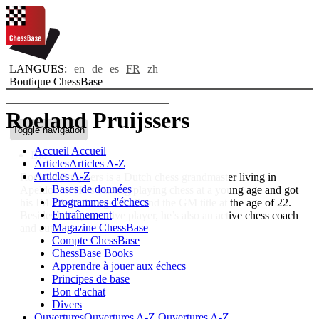
LANGUES:
en
de
es
FR
zh
Boutique ChessBase
Roeland Pruijssers
Toggle navigation
Accueil
Accueil
Bio
Articles
Articles A-Z
Articles A-Z
Roeland Pruijssers is a Dutch chess grandmaster living in
Bases de données
Apeldoorn. He’s starting playing chess at a young age and got
Programmes d'échecs
his IM title at the age of 18 and the GM title at the age of 22.
Entraînement
Besides being an active player, he’s also an active chess coach
Magazine ChessBase
and author.
Compte ChessBase
ChessBase Books
Apprendre à jouer aux échecs
Principes de base
Bon d'achat
Divers
Ouvertures
Ouvertures A-Z
Ouvertures A-Z