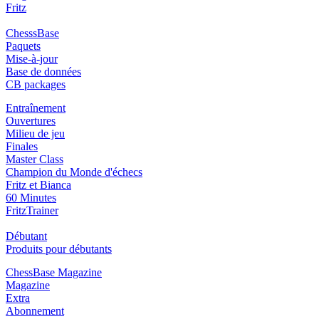
Fritz
ChesssBase
Paquets
Mise-à-jour
Base de données
CB packages
Entraînement
Ouvertures
Milieu de jeu
Finales
Master Class
Champion du Monde d'échecs
Fritz et Bianca
60 Minutes
FritzTrainer
Débutant
Produits pour débutants
ChessBase Magazine
Magazine
Extra
Abonnement