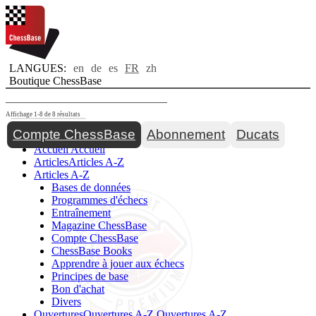
LANGUES:
en
de
es
FR
zh
Boutique ChessBase
Affichage 1-8 de 8 résultats
Toggle navigation
Compte ChessBase
Abonnement
Ducats
Accueil
Accueil
Articles
Articles A-Z
Articles A-Z
Bases de données
Programmes d'échecs
Entraînement
Magazine ChessBase
Compte ChessBase
ChessBase Books
Apprendre à jouer aux échecs
Principes de base
Bon d'achat
Divers
Ouvertures
Ouvertures A-Z
Ouvertures A-Z