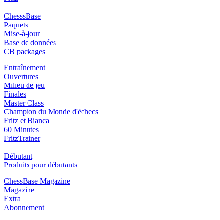
ChesssBase
Paquets
Mise-à-jour
Base de données
CB packages
Entraînement
Ouvertures
Milieu de jeu
Finales
Master Class
Champion du Monde d'échecs
Fritz et Bianca
60 Minutes
FritzTrainer
Débutant
Produits pour débutants
ChessBase Magazine
Magazine
Extra
Abonnement