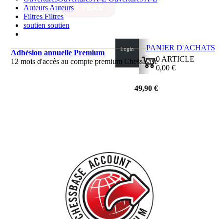
Auteurs
Auteurs
Filtres
Filtres
soutien
soutien
PANIER D'ACHATS
Login
Adhésion annuelle Premium
0
ARTICLE
12 mois d'accès au compte premium ChessBase
0,00 €
✔
49,90 €