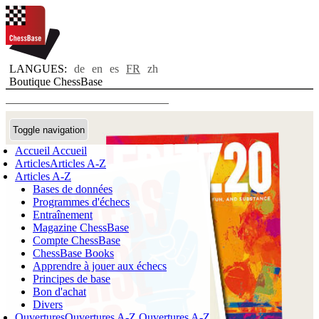
LANGUES:
de
en
es
FR
zh
Boutique ChessBase
Toggle navigation
Accueil
Accueil
Articles
Articles A-Z
Articles A-Z
Bases de données
Programmes d'échecs
Entraînement
Magazine ChessBase
Compte ChessBase
ChessBase Books
Apprendre à jouer aux échecs
Principes de base
Bon d'achat
Divers
Ouvertures
Ouvertures A-Z
Ouvertures A-Z