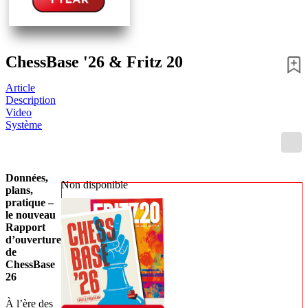
ChessBase '26 & Fritz 20
Article
Description
Video
Système
Données, 
Non disponible
plans, 
pratique – 
le nouveau 
Rapport 
d’ouverture 
de 
ChessBase 
26
À l’ère des 