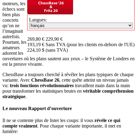
moteurs, les 
échecs sont 
bien plus 
Langues:
concrets 
qu’on ne 
l’imaginait 
autrefois. 
269,80 €
229,90 €
Pourtant, les 
193,19 € Sans TVA (pour les clients en-dehors de l'UE)
amateurs 
224,10 $ (sans TVA)
adorent les 
ouvertures où les plans sautent aux yeux – le Système de Londres en 
est la preuve vivante.
ChessBase a toujours cherché à révéler les plans typiques de chaque 
variante. Avec 
ChessBase 26
, cette quête atteint un niveau jamais 
vu: 
trois fonctions révolutionnaires
 travaillent main dans la main 
pour transformer les statistiques brutes en 
véritable compréhension 
stratégique
.
Le nouveau Rapport d’ouverture
Il ne se contente plus de lister les coups: il vous 
révèle ce qui 
compte vraiment
. Pour chaque variante importante, il met en 
lumière: