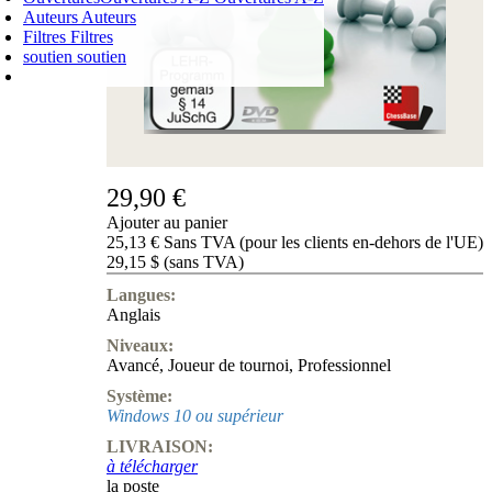
Auteurs
Auteurs
Filtres
Filtres
soutien
soutien
PANIER D'ACHATS
Login
0
ARTICLE
0,00 €
✔
29,90 €
Ajouter au panier
25,13 € Sans TVA (pour les clients en-dehors de l'UE)
29,15 $ (sans TVA)
Langues:
Anglais
Niveaux:
Avancé
,
Joueur de tournoi
,
Professionnel
Système:
Windows 10 ou supérieur
LIVRAISON:
à télécharger
la poste