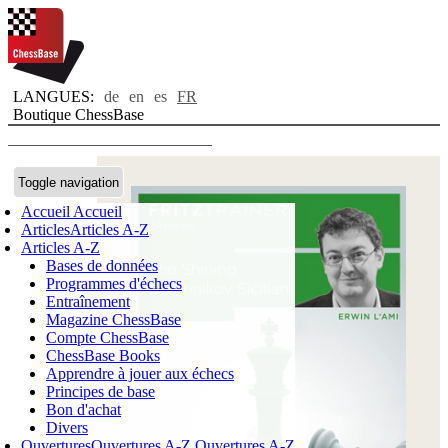
LANGUES:
de
en
es
FR
Boutique ChessBase
Toggle navigation
Accueil
Accueil
Articles
Articles A-Z
Articles A-Z
Bases de données
Programmes d'échecs
Entraînement
Magazine ChessBase
Compte ChessBase
ChessBase Books
Apprendre à jouer aux échecs
Principes de base
Bon d'achat
Divers
Ouvertures
Ouvertures A-Z
Ouvertures A-Z