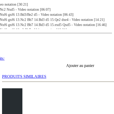
deo notation [30:21]
.Nc2 Nxd5 - Video notation [06:07]
.Nxf6 gxf6 13.Bd3/Be2 d5 - Video notation [06:43]
.Nxf6 gxf6 13.Nc2 Bb7 14.Bd3 d5 15.Qe2 dxe4 - Video notation [14:21]
.Nxf6 gxf6 13.Nc2 Bb7 14.Bd3 d5 15.exd5 Qxd5 - Video notation [16:46]
Nxf6 gxf6 13.g3 Bb7 - Video notation [13:31]
Nc2 Ne7 - Video notation [22:57]
 12.Nxb5 Bb7 - Video notation [13:40]
.exf5 Bxf5 13.Nc2 0-0 14.Nce3 Be6 15.Bd3 f5 16.Bc2 f4/Kh8 - Video
ts:
.exf5 Bxf5 13.Nc2 0-0 14.Nce3 Be6 15.Bd3 f5 16.Qh5 e4 - Video notation
Ajouter au panier
.exf5 Bxf5 13.Nc2 0-0 14.Nce3 Be6 15.Bd3 f5 16.0-0 e4 - Video notation
PRODUITS SIMILAIRES
2.Qh5 Rg8 - Video notation [07:05]
.c3 Bg7 - Video notation [11:04]
.0-0 Bxd5 - Video notation [29:21]
.Nd5
eo notation [25:51]
eo notation [21:34]
in,A - Adrianov,N [01:56]