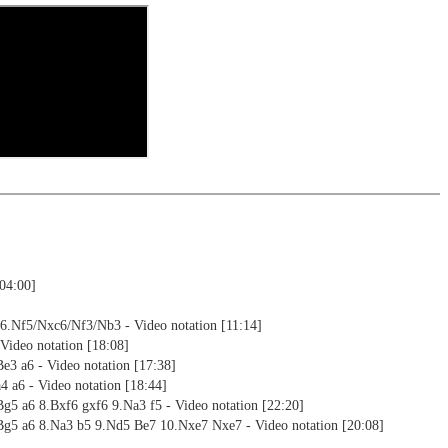
s a ChessBase database.
morize variations and practise transformation (initial position - final
riations are saved and can be added to the own repertoire
ning
ng training: selected opening positions are transferred to the
ctive
ebApp Fritz-online. In a match against Fritz you test your new
installed in ChessBase can be started for the analysis
nd actively play the new opening.
alysis
ion and diagrams (for worksheets)
[04:00]
 6.Nf5/Nxc6/Nf3/Nb3 - Video notation [11:14]
Video notation [18:08]
e3 a6 - Video notation [17:38]
4 a6 - Video notation [18:44]
g5 a6 8.Bxf6 gxf6 9.Na3 f5 - Video notation [22:20]
Bg5 a6 8.Na3 b5 9.Nd5 Be7 10.Nxe7 Nxe7 - Video notation [20:08]