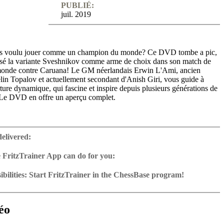
PUBLIÉ:
juil. 2019
rs voulu jouer comme un champion du monde? Ce DVD tombe a pic,
lisé la variante Sveshnikov comme arme de choix dans son match de
onde contre Caruana! Le GM néerlandais Erwin L'Ami, ancien
lin Topalov et actuellement secondant d'Anish Giri, vous guide à
rture dynamique, qui fascine et inspire depuis plusieurs générations de
 Le DVD en offre un aperçu complet.
delivered:
 FritzTrainer App can do for you:
p for Windows
ownload or on DVD
bilities: Start FritzTrainer in the ChessBase program!
h a running time of approx. 4-8 hrs.
run in the Fritztrainer app or in the ChessBase program with board
ase: save and integrate Fritztrainer games into your own repertoire (in
tation and a large function bar
g or in ChessBase)
gine can be switched on at any time
e with all games and analyses can be opened directly.
cises with video feedback: the authors present exercises and key
 for manual navigation and analysis in game notation
e easily added to the opening reference.
éo
ser has to enter the solution. With video feedback (also on mistakes)
ur own variations, engine analysis, with storage in the game
uation with game reference, games can be replayed on the analysis
anations.
tions: view specific lines in the ChessBase WebApp Opening with