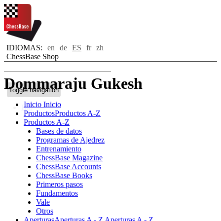
IDIOMAS:
en
de
ES
fr
zh
ChessBase Shop
Dommaraju Gukesh
Toggle navigation
Inicio
Inicio
Bio
Productos
Productos A-Z
Productos A-Z
Bases de datos
Programas de Ajedrez
Entrenamiento
ChessBase Magazine
ChessBase Accounts
ChessBase Books
Primeros pasos
Fundamentos
Vale
Otros
Aperturas
Aperturas A - Z
Aperturas A - Z