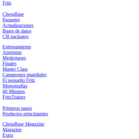
Fritz
ChessBase
Paquetes
Actualizaciones
Bases de datos
CB packages
Entrenamiento
Aperturas
Mediojuego
Finales
Master Class
Campeones mundiales
El pequeño Fritz
Monografías
60 Minutos
FritzTrainer
Primeros pasos
Productos principiantes
ChessBase Magazine
Magazine
Extra