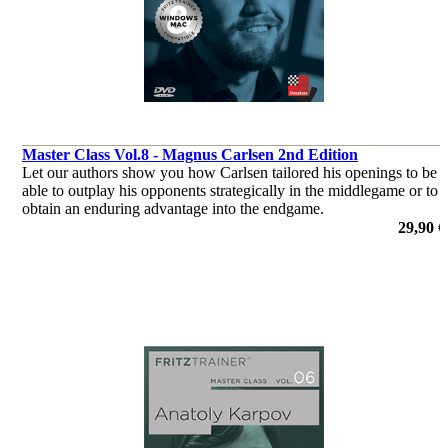
Master Class Vol.8 - Magnus Carlsen 2nd Edition
Let our authors show you how Carlsen tailored his openings to be
able to outplay his opponents strategically in the middlegame or to
obtain an enduring advantage into the endgame.
por Daniel King, Dr. Karsten Müller, Mihail Marin, Oliver Reeh,
29,90 €
Niclas Huschenbeth