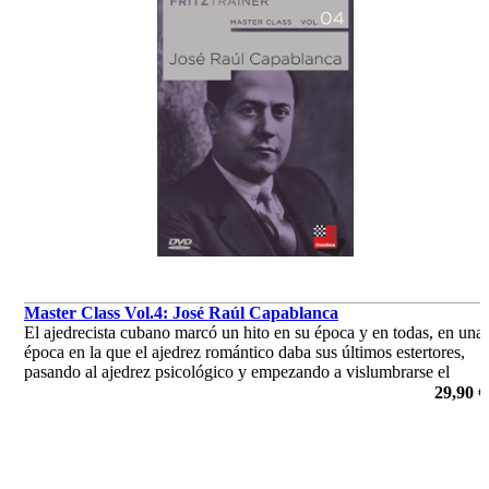
Master Class Vol.4: José Raúl Capablanca
El ajedrecista cubano marcó un hito en su época y en todas, en una
época en la que el ajedrez romántico daba sus últimos estertores,
pasando al ajedrez psicológico y empezando a vislumbrarse el
ajedrez científico. Para aprender, entender y apreciar.
29,90 €
por Dr. Karsten Müller, Mihail Marin, Oliver Reeh, Niclas
Huschenbeth