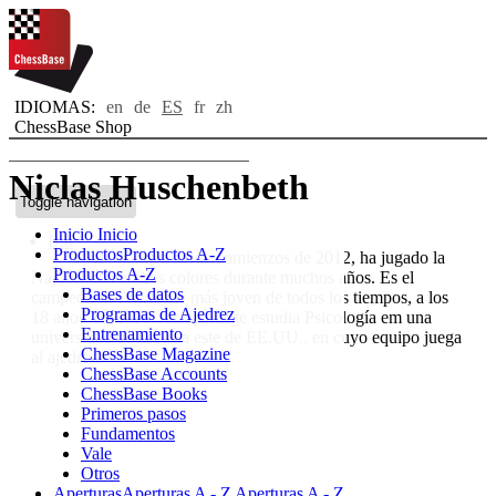
IDIOMAS:
en
de
ES
fr
zh
ChessBase Shop
Niclas Huschenbeth
Toggle navigation
Inicio
Inicio
Bio
Productos
Productos A-Z
Gran maestro desde comienzos de 2012, ha jugado la
Productos A-Z
Najdorf con ambos colores durante muchos años. Es el
Bases de datos
campeón de Alemania más joven de todos los tiempos, a los
Programas de Ajedrez
18 años, en 2010. Actualmente estudia Psicología em una
Entrenamiento
universidad de la costa este de EE.UU., en cuyo equipo juega
ChessBase Magazine
al ajedrez.
ChessBase Accounts
ChessBase Books
Primeros pasos
Fundamentos
Vale
Otros
Aperturas
Aperturas A - Z
Aperturas A - Z