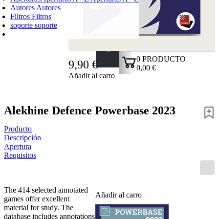
Autores
Autores
Filtros
Filtros
soporte
soporte
CARRO DE LA COMPRA
Login
0
PRODUCTO
9,90 €
0,00 €
Añadir al carro
✔
Alekhine Defence Powerbase 2023
Producto
Descripción
Apertura
Requisitos
The 414 selected annotated
Añadir al carro
games offer excellent
material for study. The
database includes annotations