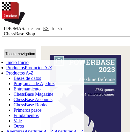
IDIOMAS:
de
en
ES
fr
zh
ChessBase Shop
Toggle navigation
Inicio
Inicio
Productos
Productos A-Z
Productos A-Z
Bases de datos
Programas de Ajedrez
Entrenamiento
ChessBase Magazine
ChessBase Accounts
ChessBase Books
Primeros pasos
Fundamentos
Vale
Otros
Aperturas
Aperturas A - Z
Aperturas A - Z