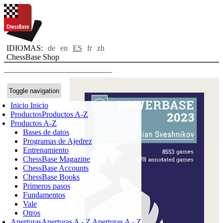
IDIOMAS:
de
en
ES
fr
zh
ChessBase Shop
Toggle navigation
Inicio
Inicio
Productos
Productos A-Z
Productos A-Z
Bases de datos
Programas de Ajedrez
Entrenamiento
ChessBase Magazine
ChessBase Accounts
ChessBase Books
Primeros pasos
Fundamentos
Vale
Otros
Aperturas
Aperturas A - Z
Aperturas A - Z