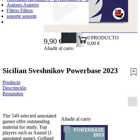
Autores
Autores
Filtros
Filtros
soporte
soporte
CARRO DE LA COMPRA
Login
0
PRODUCTO
9,90 €
0,00 €
Añadir al carro
✔
Sicilian Sveshnikov Powerbase 2023
Producto
Descripción
Requisitos
The 549 selected annotated
Añadir al carro
games offer outstanding
material for study. Top
players such as Anand (1
annotated game), Gelfand