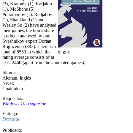
(3), Kramnik (1), Karjakin
(1), McShane (5),
Ponomariov (1), Radjabov
(1), Shankland (1) and
Wesley So (2) have analysed
their games; the lion’s share
has been analysed by our
Sveshnikov expert Dorian
Rogozenco (392). There is a
total of 8553 in which the
9,90 €
rating average consists of at
least 2460 (apart from the annotated games).
Idiomas:
Alemán
,
Inglés
Nivel:
Cualquiera
Requisitos:
Windows 10 o superior
Entrega:
Descarga
Publicado: