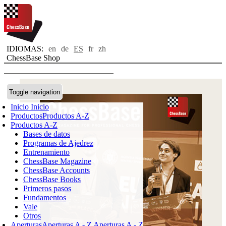
IDIOMAS:
en
de
ES
fr
zh
ChessBase Shop
Toggle navigation
Inicio
Inicio
Productos
Productos A-Z
Productos A-Z
Bases de datos
Programas de Ajedrez
Entrenamiento
ChessBase Magazine
ChessBase Accounts
ChessBase Books
Primeros pasos
Fundamentos
Vale
Otros
Aperturas
Aperturas A - Z
Aperturas A - Z