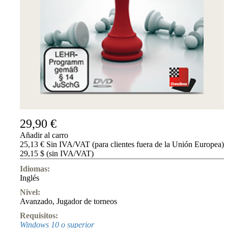
Accessibility
Cookies
Management
Compliance
Hotline
Chessbase
Accounts
Suscripción
Ducados
Programas
de
29,90 €
ajedrez
Añadir al carro
Fritz
25,13 € Sin IVA/VAT (para clientes fuera de la Unión Europea)
29,15 $ (sin IVA/VAT)
ChessBase
Paquetes
Idiomas:
Actualizaciones
Inglés
Bases
de
Nivel:
datos
Avanzado
,
Jugador de torneos
CB
Requisitos:
packages
Windows 10 o superior