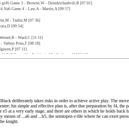
6 gxf6 Game 3 - Browne,W - Dzindzichashvili,R [07:01]
4 Na6 Game 4 - Law,A - Martin,A [09:57]
in,M - Tazbir,M [07:36]
vara,D [09:54]
Wessel,R - Ward,C [11:11]
 Vallejo Pons,F [08:18]
Nguyen,P [07:11]
.f4 Be7 Game 11 - Rodshtein,M - Parligras,M [06:10]
 Kosteniuk,A - Muzychuk,A [04:45]
,A - Alburt,L [04:53]
Alburt,L [07:32]
.0-0 Kh8 Game 15 - Ehlvest,J - Popov,V [08:40]
me 16 - Batchelor,P - Buckley,G [07:25]
ov,I - Przewoznik,J [06:04]
ack deliberately takes risks in order to achieve active play. The move
re; his simple and effective plan is, after due preparation by f4, the p
 Huerga Leache,M [12:38]
e5 at a very early stage, and there are others in which he holds back 
epp,G - Fridman,D [04:08]
by means of ...a6 and ...b5, the semiopen e-file where he can exert pr
 - Arias Igual,A - Arribas Lopez,A [05:37]
the knight.
P - Savchenko,B [12:55]