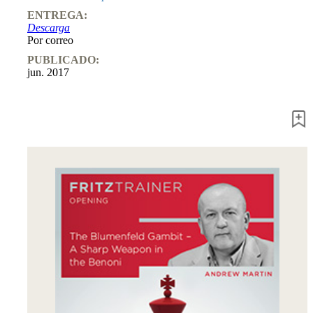
Entrenamiento
ENTREGA:
Aperturas
Descarga
Mediojuego
Por correo
Finales
Master
PUBLICADO:
Class
jun. 2017
Campeones
mundiales
El
pequeño
Fritz
Monografías
60
Minutos
FritzTrainer
Primeros
pasos
Productos
principiantes
ChessBase
Magazine
Magazine
Extra