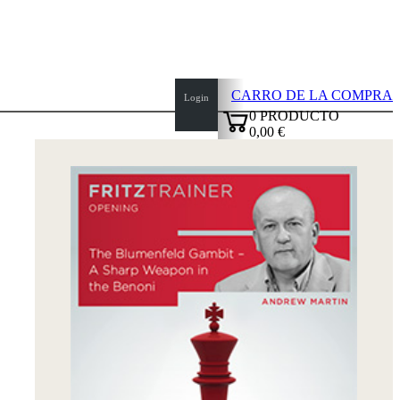
CARRO DE LA COMPRA
Login
0
PRODUCTO
0,00 €
top
✔
of
page
Inicio
Novedades
Autores
Aperturas
Credenciales
TDC
Política
de
privacidad
sobre
nosotros
FAQ
licencias