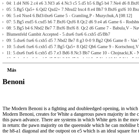
04: 1.d4 Nf6 2.c4 e6 3.Nf3 a6 4.Nc3 c5 5.d5 b5 6.Bg5 b4 7.Ne4 d6 8.Bxf
05: 5.Bg5 Qa5+ 6.Qd2 Qxd2+ 7.Nbxd2 bxc4 8.e4 Bb7 9.Bxf6 gxf6 10.Bxc
06: 5.e4 Nxe4 6.Bd3/dxe6 Game 5 - Cramling,P - Muzychuk,A [08:12]
07: 5.Bg5 exd5 6.cxd5 h6 7.Bxf6 Qxf6 8.Qc2 d6 9.e4 a6 Game 6 - Rodshte
08: 5.Bg5 b4 6.Nbd2 Be7 7.Bxf6 Bxf6 8. Qc2 d6 Game 7 - Babula,V - Na
Blumenfeld Gambit Accepted - 5.dxe6 fxe6 6.cxb5 d5/Bb7
09: 5.dxe6 fxe6 6.cxb5 d5 7.Nbd2 Be7 8.g3 0-0 9.Bg2 Qb6 Game 8 - Van 
10: 5.dxe6 fxe6 6.cxb5 d5 7.Bg5 Qa5+ 8.Qd2 Qb6 Game 9 - Kortschnoj,V -
11: 5.dxe6 fxe6 6.cxb5 d5 7.e3 Bd6 8.Nc3 Bb7 Game 10 - Chojnacki,K - 
12: 5.dxe6 fxe6 6.cxb5 d5 7.Nc3 Nbd7 8.e4 d4 9.e5 Ng4 10.Ng5 Ndxe5 11
13: 5.dxe6 fxe6 6.cxb5 d5 7.Bf4 Bd6 8.Bxd6 Qxd6 9.Nbd2 0-0 Game 12 -
Más
14: 5.dxe6 fxe6 6.cxb5 Bb7 7.Nc3 Be7 8.e3 0-0 9.Bd3 d5 Game 13 - Miles
15: 5.dxe6 fxe6 6.cxb5 Bb7 7.Nbd2 Be7 8.g3 Qa5 Game 14 - Browne,W - 
Benoni
16: 5.dxe6 fxe6 6.cxb5 Bb7 7.Nc3 Be7 8.Bg5 d5 9.e3 Nbd7 10.Be2 0-0 11
17: 5.dxe6 fxe6 6.cxb5 Bb7 7.g3 Be7 8.Bg2 0-0 9.0-0 a6 10.bxa6 Rxa6 Ga
18: 5.dxe6 fxe6 6.cxb5 Bb7 7.Nc3 Be7 8.g3 0-0 9.Bg2 a6 Game 17 - Novik
19: Gambit Accepted Summary Game 18 [01:13]
The Modern Benoni is a fighting and doubleedged opening, in which Bl
Blumenfeld Gambit Declined - 5.Bg5 exd5 and 5.Bg5 Qa5+
Modern Benoni, creates for White a dangerous pawn majority in the cent
20: 5.Bg5 exd5 6.cxd5 h6 7.Bxf6/Bh4/Bf4 Game 19 - Almagro Llamas,P -
this pawn advance. There are systems in which White gets in the move 
21: 5.Bg5 exd5 6.cxd5 h6 7.Bxf6 Qxf6 8.Qd2 d6 9.e4 a6 Game 20 - Schn
in return: the pawn majority on the queenside which he can mobilise 
22: 5.Bg5 exd5 6.cxd5 h6 7.Bh4 g5 8.Bg3 Bb7 9.Nc3 b4 10.Nb5 d6 Game 21
the h8-a1 diagonal and the outpost on e5 which is an ideal square for 
23: 5.Bg5 exd5 6.cxd5 h6 7.Bh4 d6 8.e4 a6 9.Bd3 Be7 Game 22 - Maletin,