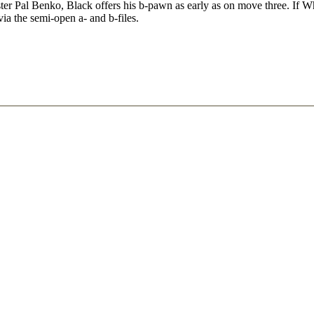
 - Wilder,M - Alburt,L [13:56]
 Pal Benko, Black offers his b-pawn as early as on move three. If Wh
e,H - Nijboer,F [07:10]
ia the semi-open a- and b-files.
Bobula,M - Wojtaszek,R [08:32]
an Wely,L - Sokolov,I [11:31]
7 [03:26]
V - Ionov,S [04:04]
M [06:14]
xf6 Bxf6 Game 32 - Kaufman,R - Gurevich,D [10:15]