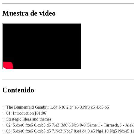
Interactive exercises with video feedback: the authors present exerci
Video pause for manual navigation and analysis in game notati
The database with all games and analyses can be opened directl
Sample games as a ChessBase database.
Input of your own variations, engine analysis, with storage in 
Games can be easily added to the opening reference.
Muestra de vídeo
Learn variations: view specific lines in the ChessBase WebApp O
Direct evaluation with game reference, games can be replayed o
Active opening training: selected opening positions are transf
Your own variations are saved and can be added to the own rep
Replay training
LiveBook active
All engines installed in ChessBase can be started for the analysi
Assisted Analysis
Print notation and diagrams (for worksheets)
Contenido
The Blumenfeld Gambit: 1.d4 Nf6 2.c4 e6 3.Nf3 c5 4.d5 b5
01: Introduction [01:06]
Strategic Ideas and themes
02: 5.dxe6 fxe6 6.cxb5 d5 7.e3 Bd6 8.Nc3 0-0 Game 1 - Tarrasch,S - Alek
03: 5.dxe6 fxe6 6.cxb5 d5 7.Nc3 Nbd7 8.e4 d4 9.e5 Ng4 10.Ng5 Ndxe5 11