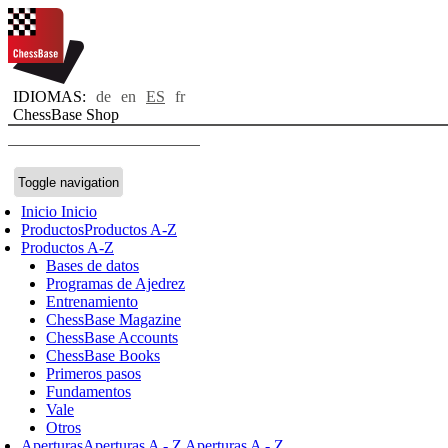
IDIOMAS:
de
en
ES
fr
ChessBase Shop
Toggle navigation
Inicio
Inicio
Productos
Productos A-Z
Productos A-Z
Bases de datos
Programas de Ajedrez
Entrenamiento
ChessBase Magazine
ChessBase Accounts
ChessBase Books
Primeros pasos
Fundamentos
Vale
Otros
Aperturas
Aperturas A - Z
Aperturas A - Z