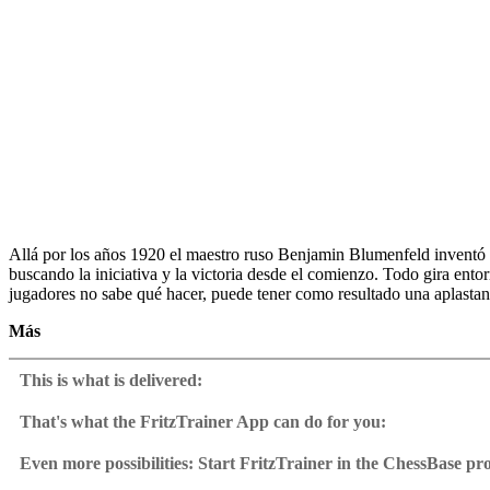
Allá por los años 1920 el maestro ruso Benjamin Blumenfeld inventó 
buscando la iniciativa y la victoria desde el comienzo. Todo gira ento
jugadores no sabe qué hacer, puede tener como resultado una aplastante
Más
• Metraje de vídeo: 4 horas 44 minutos (Inglés)
• Entrenamiento interactivo con comentarios en vídeo a las respuestas
This is what is delivered:
• Bases de datos exclusiva adicional con más de 50 partidas modelo y
• Incluye ChessBase Reader
That's what the FritzTrainer App can do for you:
Fritztrainer App for Windows
Available as download or on DVD
Even more possibilities: Start FritzTrainer in the ChessBase p
Video course with a running time of approx. 4-8 hrs.
Videos can run in the Fritztrainer app or in the ChessBase prog
Repertoire database: save and integrate Fritztrainer games into y
Analysis engine can be switched on at any time