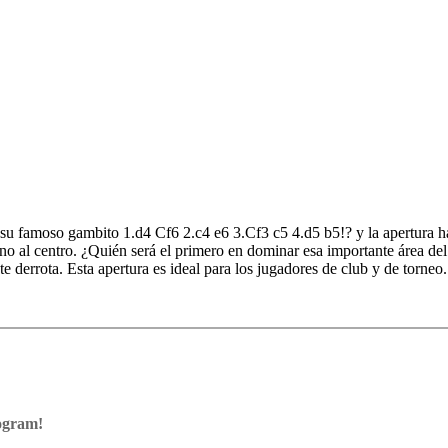
su famoso gambito 1.d4 Cf6 2.c4 e6 3.Cf3 c5 4.d5 b5!? y la apertura h
rno al centro. ¿Quién será el primero en dominar esa importante área de
 derrota. Esta apertura es ideal para los jugadores de club y de torneo.
 ejemplos recientes
rogram!
ram with board graphics, notation and a large function bar
our own repertoire (in WebApp Opening or in ChessBase)