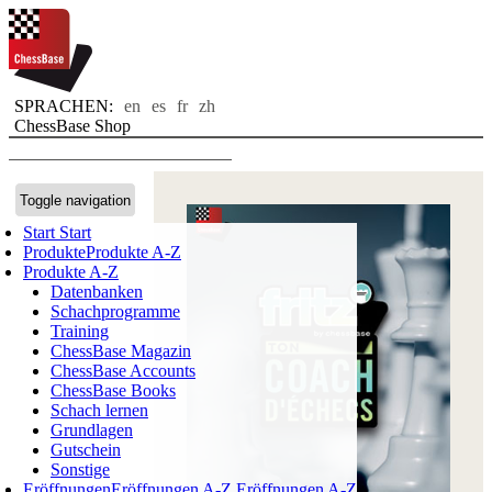
SPRACHEN:
en
es
fr
zh
ChessBase Shop
Toggle navigation
Start
Start
Produkte
Produkte A-Z
Produkte A-Z
Datenbanken
Schachprogramme
Training
ChessBase Magazin
ChessBase Accounts
ChessBase Books
Schach lernen
Grundlagen
Gutschein
Sonstige
Eröffnungen
Eröffnungen A-Z
Eröffnungen A-Z