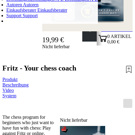
Autoren
Autoren
Einkaufsberater
Einkaufsberater
Support
Support
WARENKORB
Login
0
ARTIKEL
19,99 €
0,00 €
Nicht lieferbar
✔
Fritz - Your chess coach
Produkt
Beschreibung
Video
System
The chess program for
Nicht lieferbar
beginners who just want to
have fun with chess: Play
against Fritz or online,