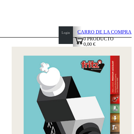
CARRO DE LA COMPRA
Login
0
PRODUCTO
0,00 €
top
✔
of
page
Inicio
Novedades
Autores
Aperturas
Credenciales
TDC
Política
de
privacidad
sobre
nosotros
FAQ
licencias