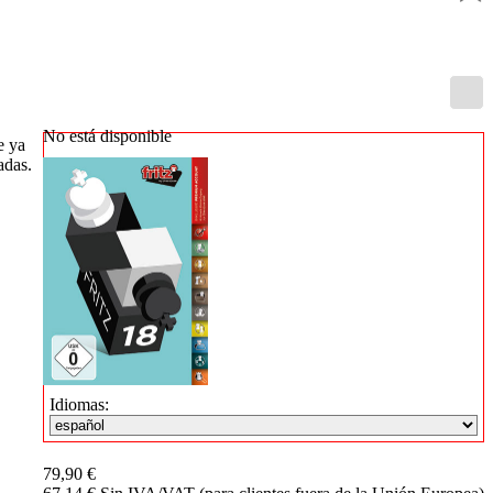
Entrenamiento
Aperturas
Mediojuego
Finales
Master
Class
Campeones
No está disponible
e ya
mundiales
adas.
El
pequeño
Fritz
Monografías
60
Minutos
FritzTrainer
Primeros
pasos
Productos
principiantes
Idiomas:
ChessBase
Magazine
Magazine
79,90 €
Extra