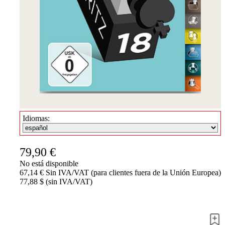
Accessibility
Cookies
Management
Compliance
Hotline
Chessbase
Accounts
Suscripción
Ducados
Programas
de
Idiomas:
ajedrez
Fritz
79,90 €
ChessBase
Paquetes
No está disponible
Actualizaciones
67,14 € Sin IVA/VAT (para clientes fuera de la Unión Europea)
Bases
77,88 $ (sin IVA/VAT)
de
datos
CB
packages