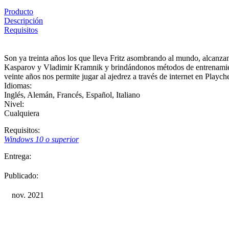
Producto
Descripción
Requisitos
Son ya treinta años los que lleva Fritz asombrando al mundo, alcanza
Kasparov y Vladimir Kramnik y brindándonos métodos de entrenamiento
veinte años nos permite jugar al ajedrez a través de internet en Play
Idiomas:
Inglés
,
Alemán
,
Francés
,
Español
,
Italiano
Nivel:
Cualquiera
Requisitos:
Windows 10 o superior
Entrega:
Publicado:
nov. 2021