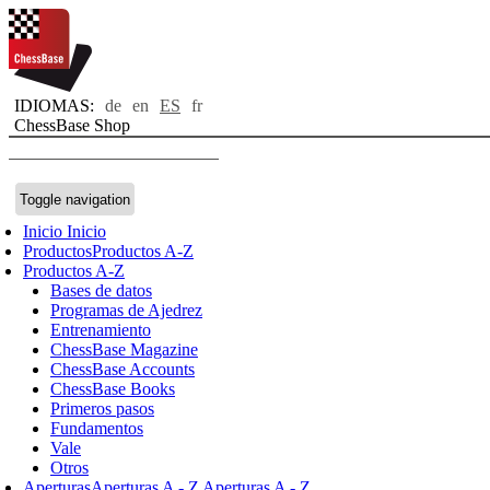
IDIOMAS:
de
en
ES
fr
ChessBase Shop
Toggle navigation
Inicio
Inicio
Productos
Productos A-Z
Productos A-Z
Bases de datos
Programas de Ajedrez
Entrenamiento
ChessBase Magazine
ChessBase Accounts
ChessBase Books
Primeros pasos
Fundamentos
Vale
Otros
Aperturas
Aperturas A - Z
Aperturas A - Z