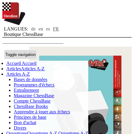
LANGUES:
de
en
es
FR
Boutique ChessBase
Toggle navigation
Accueil
Accueil
Articles
Articles A-Z
Articles A-Z
Bases de données
Programmes d'échecs
Entraînement
Magazine ChessBase
Compte ChessBase
ChessBase Books
Apprendre à jouer aux échecs
Principes de base
Bon d'achat
Divers
Ouvertures
Ouvertures A-Z
Ouvertures A-Z