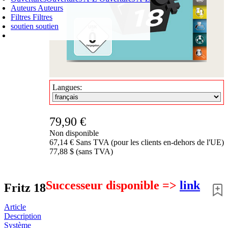
Auteurs
Auteurs
Filtres
Filtres
soutien
soutien
PANIER D'ACHATS
Login
0
ARTICLE
0,00 €
✔
Langues:
79,90 €
Non disponible
67,14 € Sans TVA (pour les clients en-dehors de l'UE)
77,88 $ (sans TVA)
Successeur disponible =>
link
Fritz 18
Article
Description
Système