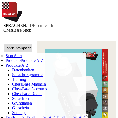
SPRACHEN:
DE
en
es
fr
ChessBase Shop
Toggle navigation
Start
Start
Produkte
Produkte A-Z
Produkte A-Z
Datenbanken
Schachprogramme
Training
ChessBase Magazin
ChessBase Accounts
ChessBase Books
Schach lernen
Grundlagen
Gutschein
Sonstige
Eröffnungen
Eröffnungen A-Z
Eröffnungen A-Z