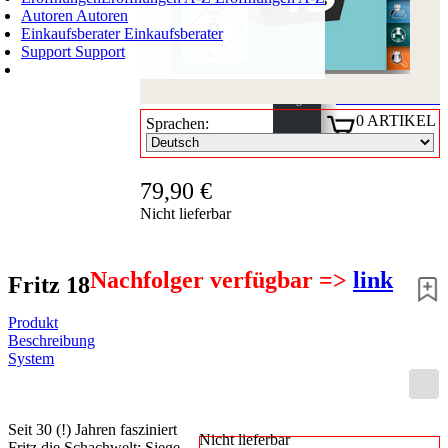
Autoren
Autoren
Einkaufsberater
Einkaufsberater
Support
Support
WARENKORB
Login
0
ARTIKEL
Sprachen:
0,00 €
✔
79,90 €
Nicht lieferbar
Nachfolger verfügbar =>
link
Fritz 18
Produkt
Beschreibung
System
Seit 30 (!) Jahren fasziniert
Nicht lieferbar
Fritz die Schachwelt: Siege