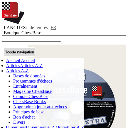
LANGUES:
de
en
es
FR
Boutique ChessBase
Toggle navigation
Accueil
Accueil
Articles
Articles A-Z
Articles A-Z
Bases de données
Programmes d'échecs
Entraînement
Magazine ChessBase
Compte ChessBase
ChessBase Books
Apprendre à jouer aux échecs
Principes de base
Bon d'achat
Divers
Ouvertures
Ouvertures A-Z
Ouvertures A-Z