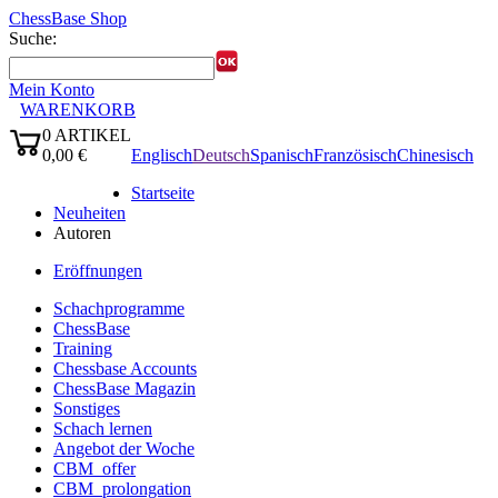
ChessBase Shop
Suche:
Mein Konto
WARENKORB
0
ARTIKEL
Sprachen:
0,00 €
Englisch
Deutsch
Spanisch
Französisch
Chinesisch
✔
Startseite
Neuheiten
Autoren
Eröffnungen
Schachprogramme
ChessBase
Training
Chessbase Accounts
ChessBase Magazin
Sonstiges
Schach lernen
Angebot der Woche
CBM_offer
CBM_prolongation