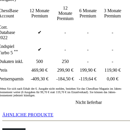
12
ChessBase
12 Monate
6 Monate
3 Monate
Monate
Account
Premium
Premium
Premium
Premium
Corr.
Database
✔
-
-
-
2022
Endspiel
✔
-
-
-
**
Turbo 5
Dukaten inkl.
500
250
-
-
Preis
469,90 €
299,90 €
199,90 €
119,90 €
Preisersparnis
-409,30 €
-184,50 €
-119,64 €
0,00 €
Wenn Sie sich nach Erhalt der 6. Ausgabe nicht melden, beziehen Sie das ChessBase Magazin im Jahres-
bonnement weiter (6 Ausgaben für 99,70 € statt 119,70 € im Einzelverkauf). Sie können das Jahres-
bonnement jederzeit kündigen.
Nicht lieferbar
ÄHNLICHE PRODUKTE