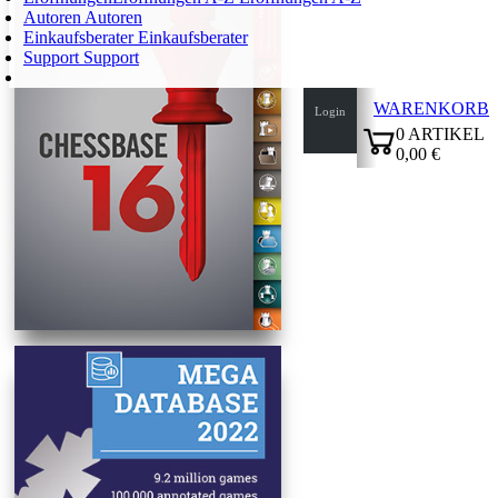
Autoren
Autoren
Einkaufsberater
Einkaufsberater
Support
Support
WARENKORB
Login
0
ARTIKEL
0,00 €
✔