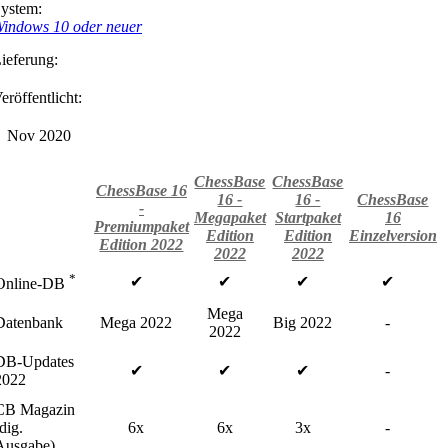
ystem:
indows 10 oder neuer
ieferung:
eröffentlicht:
Nov 2020
ChessBase
ChessBase
ChessBase 16
16 -
16 -
ChessBase
-
Megapaket
Startpaket
16
Premiumpaket
Edition
Edition
Einzelversion
Edition 2022
2022
2022
*
✔
✔
✔
✔
Online-DB
Mega
Datenbank
Mega 2022
Big 2022
-
2022
DB-Updates
✔
✔
✔
-
2022
CB Magazin
dig.
6x
6x
3x
-
Ausgabe)