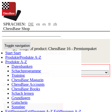
SPRACHEN:
DE
en
es
fr
zh
ChessBase Shop
Toggle navigation
Start
Start
Produkte
Produkte A-Z
Produkte A-Z
Datenbanken
Start:
Schachprogramme
Training
ChessBase Magazin
469,90 €
ChessBase Accounts
ChessBase Books
Nicht lieferbar
Schach lernen
Grundlagen
Paket enthält:
Gutschein
Sonstige
Eröffnungen
Eröffnungen A-Z
Eröffnungen A-Z