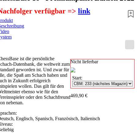
Nachfolger verfügbar =>
link
rodukt
eschreibung
ideo
ystem
hessBase ist die persönliche
Nicht lieferbar
chach-Datenbank, die weltweit zum
tandard geworden ist. Und zwar für
lle, die Spaß am Schach haben und
Start:
uch in Zukunft erfolgreich
itspielen wollen. Das gilt für den
eltmeister ebenso wie für den
469,90 €
ereinsspieler oder den Schachfreund
on nebenan.
prachen:
eutsch
,
Englisch
,
Spanisch
,
Französisch
,
Italienisch
iveau:
eliebig