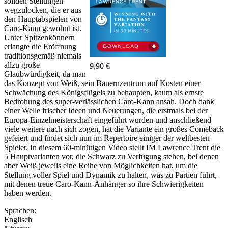
soliden Stellungen
wegzulocken, die er aus
den Hauptabspielen von
Caro-Kann gewohnt ist.
Unter Spitzenkönnern
erlangte die Eröffnung
traditionsgemäß niemals
allzu große
9,90 €
Glaubwürdigkeit, da man
das Konzept von Weiß, sein Bauernzentrum auf Kosten einer
Schwächung des Königsflügels zu behaupten, kaum als ernste
Bedrohung des super-verlässlichen Caro-Kann ansah. Doch dank
einer Welle frischer Ideen und Neuerungen, die erstmals bei der
Europa-Einzelmeisterschaft eingeführt wurden und anschließend
viele weitere nach sich zogen, hat die Variante ein großes Comeback
gefeiert und findet sich nun im Repertoire einiger der weltbesten
Spieler. In diesem 60-minütigen Video stellt IM Lawrence Trent die
5 Hauptvarianten vor, die Schwarz zu Verfügung stehen, bei denen
aber Weiß jeweils eine Reihe von Möglichkeiten hat, um die
Stellung voller Spiel und Dynamik zu halten, was zu Partien führt,
mit denen treue Caro-Kann-Anhänger so ihre Schwierigkeiten
haben werden.
Sprachen:
Englisch