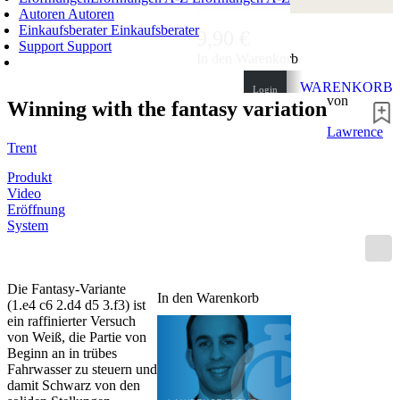
Autoren
Autoren
Einkaufsberater
Einkaufsberater
9,90 €
Support
Support
In den Warenkorb
WARENKORB
Login
von
Winning with the fantasy variation
0
ARTIKEL
0,00 €
Lawrence
✔
Trent
Produkt
Video
Eröffnung
System
Die Fantasy-Variante
In den Warenkorb
(1.e4 c6 2.d4 d5 3.f3) ist
ein raffinierter Versuch
von Weiß, die Partie von
Beginn an in trübes
Fahrwasser zu steuern und
damit Schwarz von den