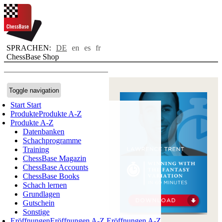
SPRACHEN:
DE
en
es
fr
ChessBase Shop
Toggle navigation
Start
Start
Produkte
Produkte A-Z
Produkte A-Z
Datenbanken
Schachprogramme
Training
ChessBase Magazin
ChessBase Accounts
ChessBase Books
Schach lernen
Grundlagen
Gutschein
Sonstige
Eröffnungen
Eröffnungen A-Z
Eröffnungen A-Z