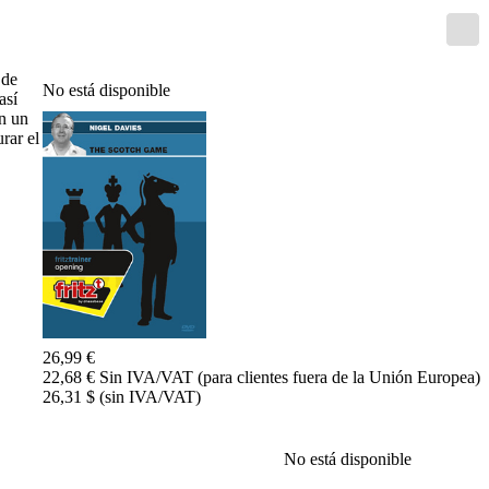
Entrenamiento
Aperturas
Mediojuego
Finales
 de
No está disponible
Master
así
Class
en un
Campeones
rar el
mundiales
El
pequeño
Fritz
Monografías
60
Minutos
FritzTrainer
Primeros
pasos
26,99 €
Productos
22,68 € Sin IVA/VAT (para clientes fuera de la Unión Europea)
principiantes
26,31 $ (sin IVA/VAT)
ChessBase
Magazine
No está disponible
Magazine
Extra