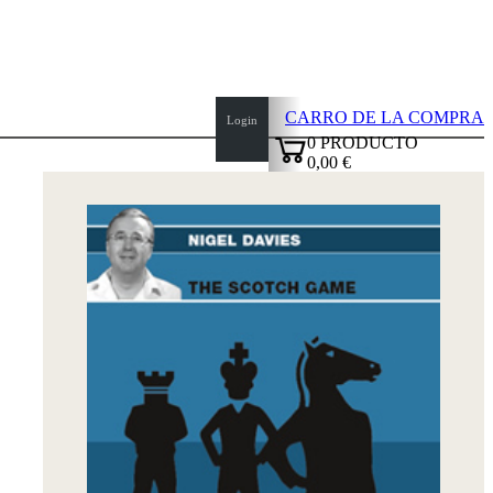
CARRO DE LA COMPRA
Login
0
PRODUCTO
0,00 €
top
✔
of
page
Inicio
Novedades
Autores
Aperturas
Credenciales
TDC
Política
de
privacidad
sobre
nosotros
FAQ
licencias