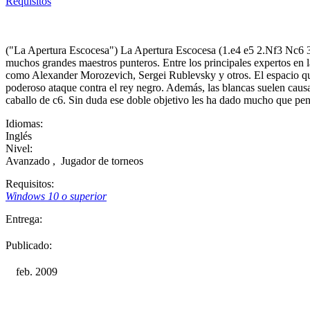
Requisitos
("La Apertura Escocesa") La Apertura Escocesa (1.e4 e5 2.Nf3 Nc6 3.
muchos grandes maestros punteros. Entre los principales expertos en
como Alexander Morozevich, Sergei Rublevsky y otros. El espacio que
poderoso ataque contra el rey negro. Además, las blancas suelen causa
caballo de c6. Sin duda ese doble objetivo les ha dado mucho que pens
Idiomas:
Inglés
Nivel:
Avanzado
,
Jugador de torneos
Requisitos:
Windows 10 o superior
Entrega:
Publicado:
feb. 2009