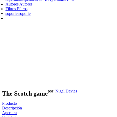
Autores
Autores
Filtros
Filtros
soporte
soporte
por
Nigel Davies
The Scotch game
Producto
Descripción
Apertura