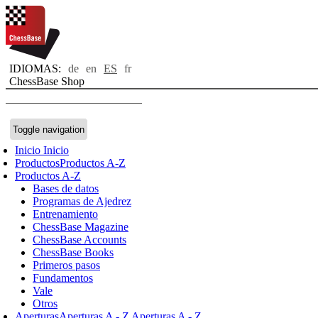
IDIOMAS:
de
en
ES
fr
ChessBase Shop
Toggle navigation
Inicio
Inicio
Productos
Productos A-Z
Productos A-Z
Bases de datos
Programas de Ajedrez
Entrenamiento
ChessBase Magazine
ChessBase Accounts
ChessBase Books
Primeros pasos
Fundamentos
Vale
Otros
Aperturas
Aperturas A - Z
Aperturas A - Z