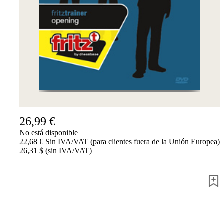
Accessibility
Cookies
Management
Compliance
Hotline
Chessbase
Accounts
Suscripción
Ducados
Programas
de
26,99 €
ajedrez
No está disponible
Fritz
22,68 € Sin IVA/VAT (para clientes fuera de la Unión Europea)
26,31 $ (sin IVA/VAT)
ChessBase
Paquetes
Actualizaciones
Bases
de
datos
CB
packages