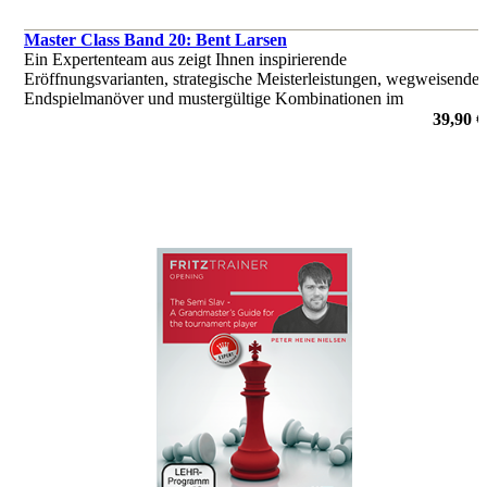
Master Class Band 20: Bent Larsen
Ein Expertenteam aus zeigt Ihnen inspirierende
Eröffnungsvarianten, strategische Meisterleistungen, wegweisende
Endspielmanöver und mustergültige Kombinationen im
Videoformat und zeigt die Glanzpunkte der Karriere von Bent
39,90 €
Larsen.
von Dorian Rogozenco, Dr. Karsten Müller, Mihail Marin, Oliver
Reeh, Peter Heine Nielsen