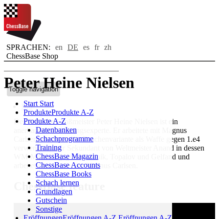
SPRACHEN:
en
DE
es
fr
zh
ChessBase Shop
Peter Heine Nielsen
Toggle navigation
Start
Start
Bio
Produkte
Produkte A-Z
Produkte A-Z
Der dänische Großmeister Peter Heine Nielsen ist ein
Datenbanken
anerkannter Eröffnungsexperte. Er arbeitete mit Magnus
Schachprogramme
Carlsen, als dieser die Drachenvariante als Waffe gegen 1.e4
Training
verwendete, war Sekundant von Weltmeister Anand in dessen
ChessBase Magazin
WM-Matches gegen Kramnik, Topalov und Gelfand und
ChessBase Accounts
arbeitet nun wieder für Magnus Carlsen.
ChessBase Books
Schach lernen
ChessBase feature
Grundlagen
Gutschein
Sonstige
Eröffnungen
Eröffnungen A-Z
Eröffnungen A-Z