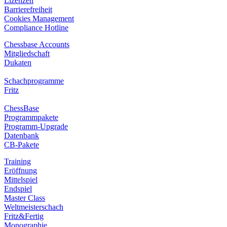
Lizenzen
Barrierefreiheit
Cookies Management
Compliance Hotline
Chessbase Accounts
Mitgliedschaft
Dukaten
Schachprogramme
Fritz
ChessBase
Programmpakete
Programm-Upgrade
Datenbank
CB-Pakete
Training
Eröffnung
Mittelspiel
Endspiel
Master Class
Weltmeisterschach
Fritz&Fertig
Monographie