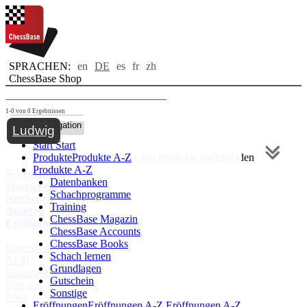
SPRACHEN:
en
DE
es
fr
zh
ChessBase Shop
1-0 von 0 Ergebnissen
Toggle navigation
Ludwig
Start
Start
Produkte
nach unten scrollen, um Produkte nachzuladen
Produkte A-Z
Produkte A-Z
Seitenanfang
Datenbanken
Startseite
Schachprogramme
Neuheiten
Training
Autoren
ChessBase Magazin
Eröffnungen
ChessBase Accounts
ChessBase Books
Impressum
Schach lernen
AGB
Grundlagen
Datenschutz
Gutschein
über uns
Sonstige
FAQ
Eröffnungen
Eröffnungen A-Z
Eröffnungen A-Z