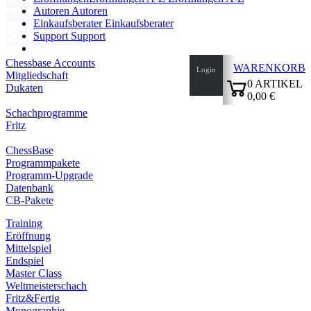
Lizenzen
Autoren
Autoren
Barrierefreiheit
Einkaufsberater
Einkaufsberater
Cookies Management
Support
Support
Compliance Hotline
Chessbase Accounts
WARENKORB
Login
Mitgliedschaft
0
ARTIKEL
Dukaten
0,00 €
✔
Schachprogramme
Fritz
ChessBase
Programmpakete
Programm-Upgrade
Datenbank
CB-Pakete
Training
Eröffnung
Mittelspiel
Endspiel
Master Class
Weltmeisterschach
Fritz&Fertig
Monographie