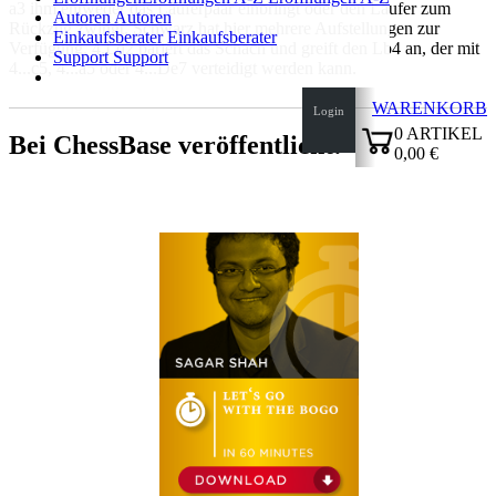
a3 ihm entweder das Läuferpaar einbringt oder den Läufer zum
Autoren
Autoren
Rückzug zwingt. Schwarz hat hier mehrere Aufstellungen zur
Einkaufsberater
Einkaufsberater
Verfügung. 4.Ld2 pariert das Schach und greift den Lb4 an, der mit
Support
Support
4...c5, 4...a5 oder 4...De7 verteidigt werden kann.
WARENKORB
Login
0
ARTIKEL
Bei ChessBase veröffentlicht:
0,00 €
✔