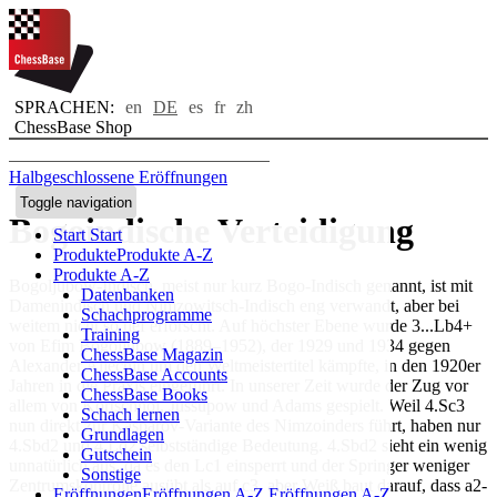
SPRACHEN:
en
DE
es
fr
zh
ChessBase Shop
Halbgeschlossene Eröffnungen
Toggle navigation
Bogoindische Verteidigung
Start
Start
Produkte
Produkte A-Z
Produkte A-Z
Bogoljubow-Indisch, meist nur kurz Bogo-Indisch genannt, ist mit
Datenbanken
Damenindisch und Nimzowitsch-Indisch eng verwandt, aber bei
Schachprogramme
weitem nicht so tief erforscht. Auf höchster Ebene wurde 3...Lb4+
Training
von Efim Bogoljubow (1889–1952), der 1929 und 1934 gegen
ChessBase Magazin
Alexander Aljechin um den Weltmeistertitel kämpfte, in den 1920er
ChessBase Accounts
Jahren in die Praxis eingeführt. In unserer Zeit wurde der Zug vor
ChessBase Books
allem von Kortschnoj, Jussupow und Adams gespielt. Weil 4.Sc3
Schach lernen
nun direkt zur Kasparov-Variante des Nimzoinders führt, haben nur
Grundlagen
4.Sbd2 und 4.Ld2 selbstständige Bedeutung. 4.Sbd2 sieht ein wenig
Gutschein
unnatürlich aus, da es den Lc1 einsperrt und der Springer weniger
Sonstige
Zentrumskontrolle ausübt als auf c3, aber Weiß baut darauf, dass a2-
Eröffnungen
Eröffnungen A-Z
Eröffnungen A-Z