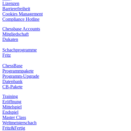
Lizenzen
Barrierefreiheit
Cookies Management
Compliance Hotline
Chessbase Accounts
Mitgliedschaft
Dukaten
Schachprogramme
Fritz
ChessBase
Programmpakete
Programm-Upgrade
Datenbank
CB-Pakete
Training
Eröffnung
Mittelspiel
Endspiel
Master Class
Weltmeisterschach
Fritz&Fertig