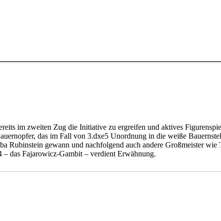
ts im zweiten Zug die Initiative zu ergreifen und aktives Figurenspiel 
auernopfer, das im Fall von 3.dxe5 Unordnung in die weiße Bauernstell
iba Rubinstein gewann und nachfolgend auch andere Großmeister wie T
e4 – das Fajarowicz-Gambit – verdient Erwähnung.