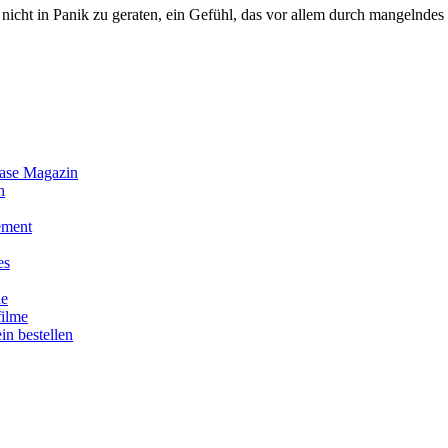
 nicht in Panik zu geraten, ein Gefühl, das vor allem durch mangelnde
ase Magazin
n
ment
es
ue
ilme
in bestellen