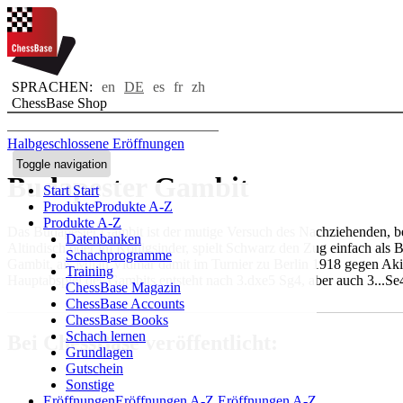
SPRACHEN:
en
DE
es
fr
zh
ChessBase Shop
Halbgeschlossene Eröffnungen
Toggle navigation
Budapester Gambit
Start
Start
Produkte
Produkte A-Z
Produkte A-Z
Das Budapester Gambit ist der mutige Versuch des Nachziehenden, berei
Datenbanken
Altindisch oder im Königsinder, spielt Schwarz den Zug einfach als B
Schachprogramme
Gambit, als Milan Vidmar damit im Turnier zu Berlin 1918 gegen Ak
Training
Hauptabspiel des Gambits entsteht nach 3.dxe5 Sg4, aber auch 3...S
ChessBase Magazin
ChessBase Accounts
ChessBase Books
Schach lernen
Bei ChessBase veröffentlicht:
Grundlagen
Gutschein
Sonstige
Eröffnungen
Eröffnungen A-Z
Eröffnungen A-Z