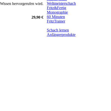
Weltmeisterschach
s Wissen hervorgerufen wird.
Fritz&Fertig
Monographie
60 Minuten
29,90 €
FritzTrainer
Schach lernen
Anfängerprodukte