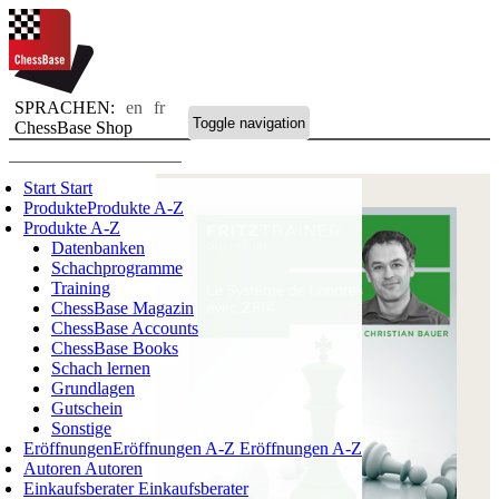
SPRACHEN:
en
fr
Toggle navigation
ChessBase Shop
Start
Start
Produkte
Produkte A-Z
Produkte A-Z
Datenbanken
Schachprogramme
Training
ChessBase Magazin
ChessBase Accounts
ChessBase Books
Schach lernen
Grundlagen
Gutschein
Sonstige
Eröffnungen
Eröffnungen A-Z
Eröffnungen A-Z
Autoren
Autoren
Einkaufsberater
Einkaufsberater