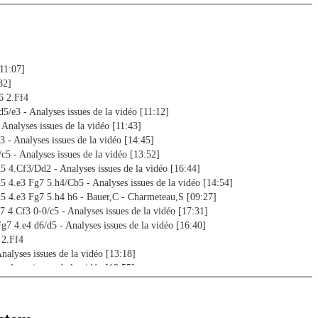
[11:07]
32]
6 2.Ff4
d5/e3 - Analyses issues de la vidéo [11:12]
 Analyses issues de la vidéo [11:43]
3 - Analyses issues de la vidéo [14:45]
/c5 - Analyses issues de la vidéo [13:52]
d5 4.Cf3/Dd2 - Analyses issues de la vidéo [16:44]
d5 4.e3 Fg7 5.h4/Cb5 - Analyses issues de la vidéo [14:54]
d5 4.e3 Fg7 5.h4 h6 - Bauer,C - Charmeteau,S [09:27]
7 4.Cf3 0-0/c5 - Analyses issues de la vidéo [17:31]
Fg7 4.e4 d6/d5 - Analyses issues de la vidéo [16:40]
 2.Ff4
nalyses issues de la vidéo [13:18]
Analyses issues de la vidéo [13:55]
5 4.Cc3/dxc5 et l'idée 3.Cc3 de Jobava - Analyses issues de la vidéo [25:50]
5 4.c3/Cd2 - Analyses issues de la vidéo [10:35]
e6 4.Cf3/Cd2 - Analyses issues de la vidéo [14:38]