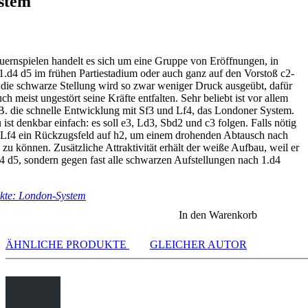
stem
1:15]
1:31]
1:20]
rnspielen handelt es sich um eine Gruppe von Eröffnungen, in
1:08]
.d4 d5 im frühen Partiestadium oder auch ganz auf den Vorstoß c2-
1:51]
f die schwarze Stellung wird so zwar weniger Druck ausgeübt, dafür
1:38]
h meist ungestört seine Kräfte entfalten. Sehr beliebt ist vor allem
1:11]
B. die schnelle Entwicklung mit Sf3 und Lf4, das Londoner System.
1:02]
st denkbar einfach: es soll e3, Ld3, Sbd2 und c3 folgen. Falls nötig
1:08]
n Lf4 ein Rückzugsfeld auf h2, um einem drohenden Abtausch nach
1:07]
zu können. Zusätzliche Attraktivität erhält der weiße Aufbau, weil er
00:55]
d4 d5, sondern gegen fast alle schwarzen Aufstellungen nach 1.d4
01:15]
01:34]
kte: London-System
01:16]
In den Warenkorb
ÄHNLICHE PRODUKTE
GLEICHER AUTOR